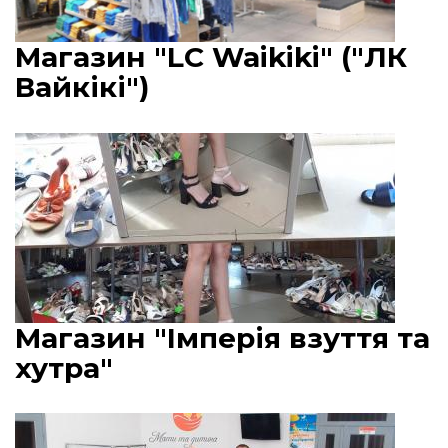
Магазин "LC Waikiki" ("ЛК
Вайкікі")
Магазин "Імперія взуття та
хутра"