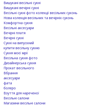
Вишукані весільні сукні
Вишукані вечірні сукні
Весільні сукні фото колекції весільних суконь
Нова колекція весільних та вечірніх суконь
Комфортна сукня
Весільні аксесуари
Вечірні платя
Вечірні сукні
Сукні на випускний
купити весільну сукню
Сукня моєї мрії
Весільна сукня фото
Дизайнерська сукня
Прокат весільного
Вбрання
аксесуари
фата
болеро
Взуття для нареченої
Весільні салони
Магазини весільні салони