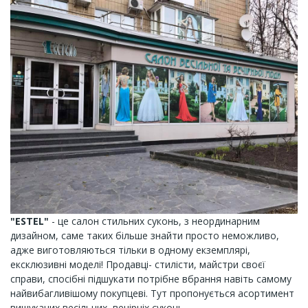
"ESTEL"
- це салон стильних суконь, з неординарним
дизайном, саме таких більше знайти просто неможливо,
адже виготовляються тільки в одному екземплярі,
ексклюзивні моделі! Продавці- стилісти, майстри своєї
справи, спосібні підшукати потрібне вбрання навіть самому
найвибагливішому покупцеві. Тут пропонується асортимент
вишуканих весільних, вечірніх суконь.