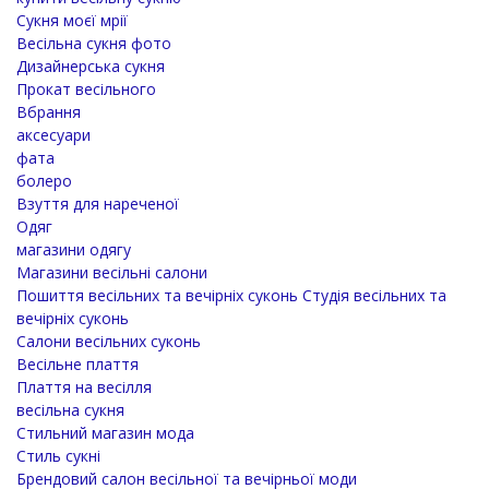
Сукня моєї мрії
Весільна сукня фото
Дизайнерська сукня
Прокат весільного
Вбрання
аксесуари
фата
болеро
Взуття для нареченої
Одяг
магазини одягу
Магазини весільні салони
Пошиття весільних та вечірніх суконь Студія весільних та
вечірніх суконь
Салони весільних суконь
Весільне плаття
Плаття на весілля
весільна сукня
Стильний магазин мода
Стиль сукні
Брендовий салон весільної та вечірньої моди