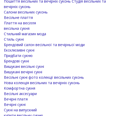
Пошиття весільних та вечірніх суконь Студія весільних та
вечірніх суконь
Салони весільних суконь
Весільне плаття
Плаття на весілля
весільна сукня
Стильний магазин мода
Стиль сукні
Брендовий салон весільної та вечірньої моди
Ексклюзивні сукні
Придбати сукню
Брендові сукні
Вишукані весільні сукні
Вишукані вечірні сукні
Весільні сукні фото колекції весільних суконь
Нова колекція весільних та вечірніх суконь
Комфортна сукня
Весільні аксесуари
Вечірні платя
Вечірні сукні
Сукні на випускний
купити весільну сукню