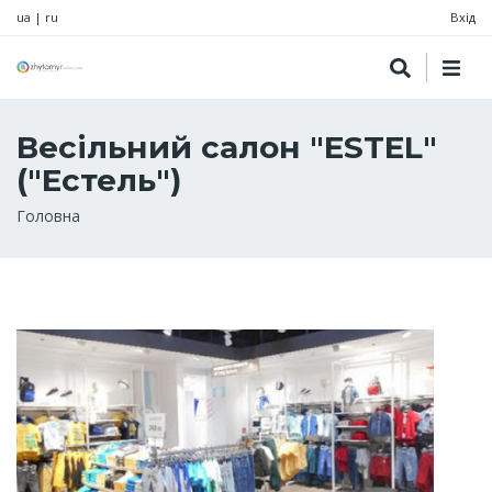
ua
|
ru
Вхід
Весільний салон "ESTEL"
("Естель")
Рядок
Головна
навіґації