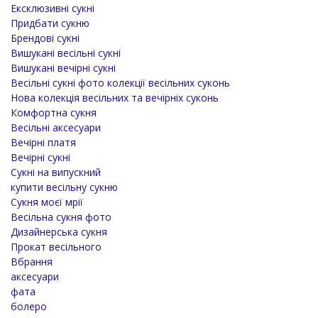
Ексклюзивні сукні
Придбати сукню
Брендові сукні
Вишукані весільні сукні
Вишукані вечірні сукні
Весільні сукні фото колекції весільних суконь
Нова колекція весільних та вечірніх суконь
Комфортна сукня
Весільні аксесуари
Вечірні платя
Вечірні сукні
Сукні на випускний
купити весільну сукню
Сукня моєї мрії
Весільна сукня фото
Дизайнерська сукня
Прокат весільного
Вбрання
аксесуари
фата
болеро