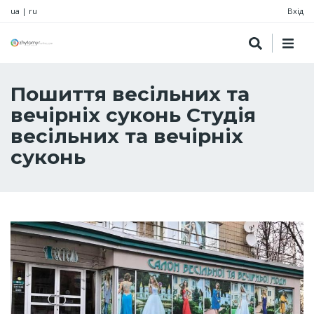
ua
|
ru
Вхід
Пошиття весільних та
вечірніх суконь Студія
весільних та вечірніх
суконь