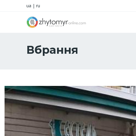
ua
|
ru
Вбрання