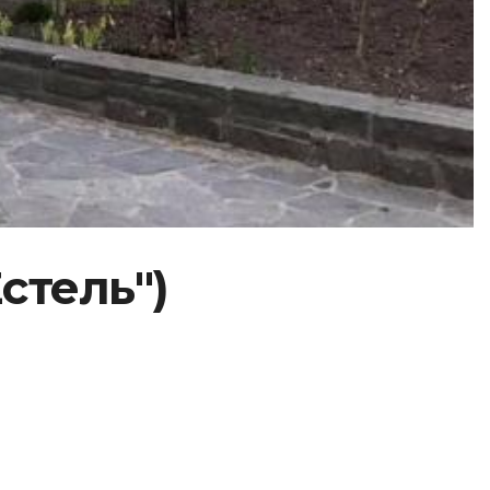
стель")