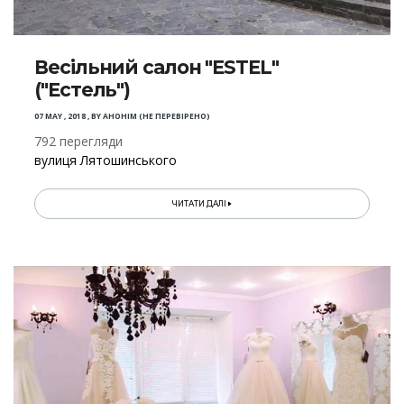
Весільний салон "ESTEL"
("Естель")
07 MAY , 2018
,
BY
АНОНІМ (НЕ ПЕРЕВІРЕНО)
792 перегляди
вулиця Лятошинського
ЧИТАТИ ДАЛІ