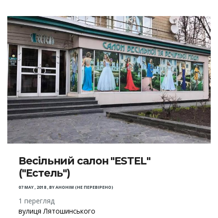
Весільний салон "ESTEL"
("Естель")
07 MAY , 2018
,
BY
АНОНІМ (НЕ ПЕРЕВІРЕНО)
1 перегляд
вулиця Лятошинського