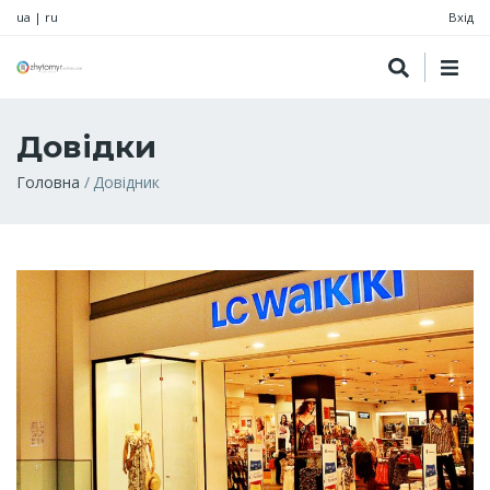
ua
|
ru
Вхід
Довідки
Рядок
Головна
Довідник
навіґації