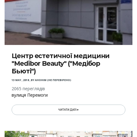
Центр естетичної медицини
"Medibor Beauty" ("Медібор
Бьюті")
13 MAY , 2018
,
BY
АНОНІМ (НЕ ПЕРЕВІРЕНО)
2065 переглядів
вулиця Перемоги
ЧИТАТИ ДАЛІ