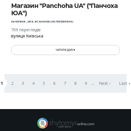
Магазин "Panchoha UA" ("Панчоха
ЮА")
04 ЧЕРВНЯ , 2018
,
BY
АНОНІМ (НЕ ПЕРЕВІРЕНО)
709 переглядів
вулиця Київська
ЧИТАТИ ДАЛІ
Розбивка
1
на
2
3
4
5
6
7
8
9
…
Next ›
Last »
оточна сторінка
Page
Page
Page
Page
Page
Page
Page
Page
Наступна сторі
Остан
сторінки