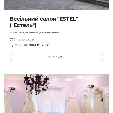
Весільний салон "ESTEL"
("Естель")
07 MAY , 2018
,
BY
АНОНІМ (НЕ ПЕРЕВІРЕНО)
792 перегляди
вулиця Лятошинського
ЧИТАТИ ДАЛІ