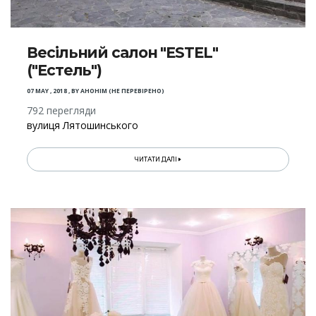
Весільний салон "ESTEL"
("Естель")
07 MAY , 2018
,
BY
АНОНІМ (НЕ ПЕРЕВІРЕНО)
792 перегляди
вулиця Лятошинського
ЧИТАТИ ДАЛІ