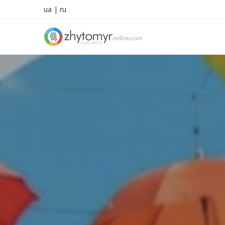
ua
|
ru