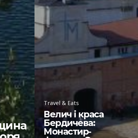
Travel & Eats
Велич і краса
Бердичева:
щина
Монастир-
моря