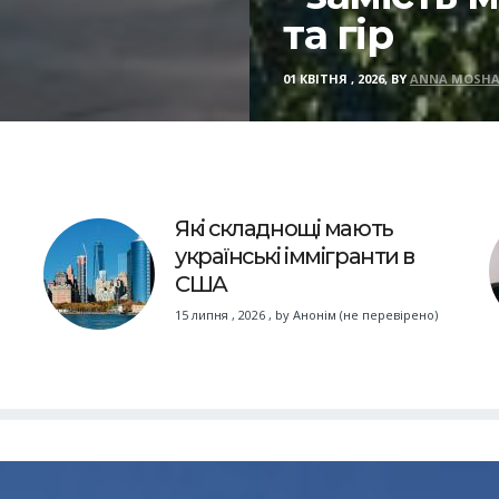
та гір
01 КВІТНЯ , 2026, BY
ANNA MOSHA
Які складнощі мають
українські іммігранти в
США
15 липня , 2026
,
by
Анонім (не перевірено)