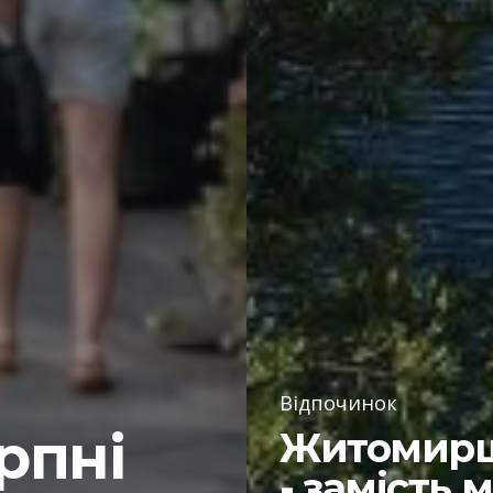
Відпочинок
рпні
Житомир
- замість 