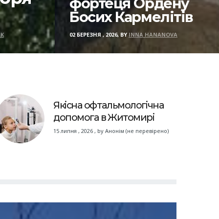
фортеця Ордену
Босих Кармелітів
K
02 БЕРЕЗНЯ , 2026, BY
INNA HANANOVA
Якісна офтальмологічна
допомога в Житомирі
15 липня , 2026
,
by
Анонім (не перевірено)