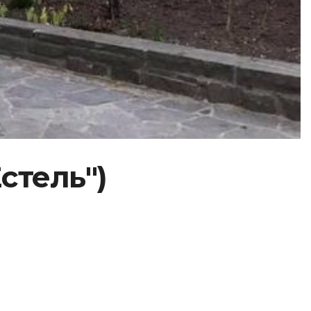
стель")