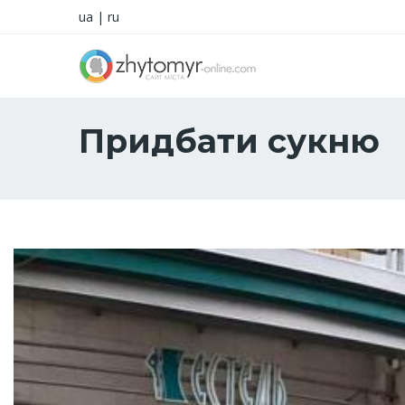
ua
|
ru
Придбати сукню