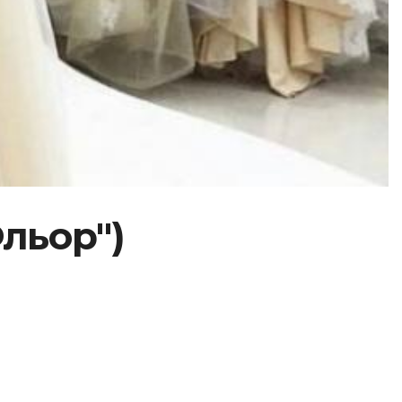
Фльор")