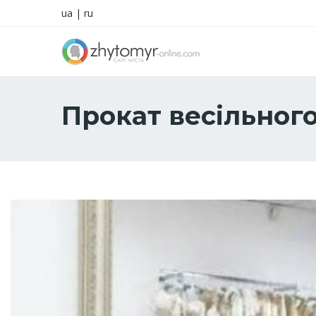
ua
|
ru
Прокат весільног