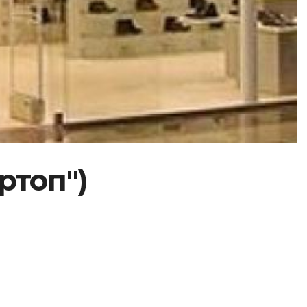
ртоп")