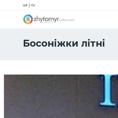
ua
|
ru
Босоніжки літні