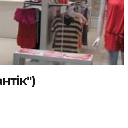
нтік")