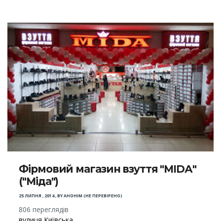
Фірмовий магазин взуття "МІDА"
("Міда")
25 ЛИПНЯ , 2014
,
BY
АНОНІМ (НЕ ПЕРЕВІРЕНО)
806 переглядів
вулиця Київська