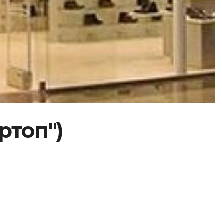
ртоп")