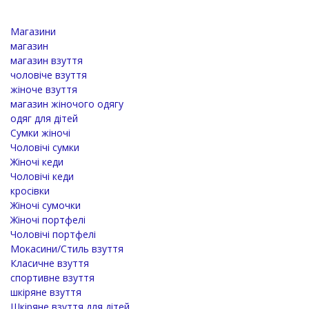
Магазини
магазин
магазин взуття
чоловіче взуття
жіноче взуття
магазин жіночого одягу
одяг для дітей
Cумки жіночі
Чоловічі сумки
Жіночі кеди
Чоловічі кеди
кросівки
Жіночі сумочки
Жіночі портфелі
Чоловічі портфелі
Мокасини/Стиль взуття
Класичне взуття
спортивне взуття
шкіряне взуття
Шкіряне взуття для дітей