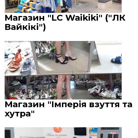
Магазин "LC Waikiki" ("ЛК
Вайкікі")
Магазин "Імперія взуття та
хутра"