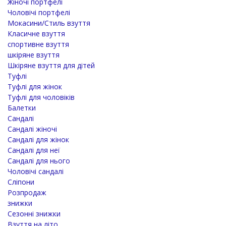
Жіночі портфелі
Чоловічі портфелі
Мокасини/Стиль взуття
Класичне взуття
спортивне взуття
шкіряне взуття
Шкіряне взуття для дітей
Туфлі
Туфлі для жінок
Туфлі для чоловіків
Балетки
Сандалі
Сандалі жіночі
Сандалі для жінок
Сандалі для неї
Сандалі для нього
Чоловічі сандалі
Сліпони
Розпродаж
знижки
Сезонні знижки
Взуття на літо