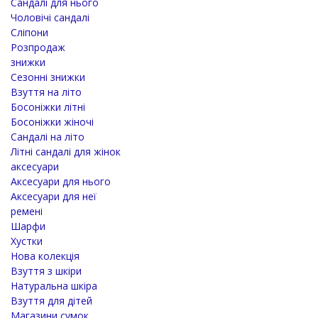
Сандалі для нього
Чоловічі сандалі
Сліпони
Розпродаж
знижки
Сезонні знижки
Взуття на літо
Босоніжки літні
Босоніжки жіночі
Сандалі на літо
Літні сандалі для жінок
аксесуари
Аксесуари для нього
Аксесуари для неї
ремені
Шарфи
Хустки
Нова колекція
Взуття з шкіри
Натуральна шкіра
Взуття для дітей
Магазини сумок