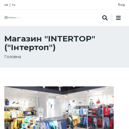
ua
|
ru
Вхід
Магазин "INTERTOP"
("Інтертоп")
Рядок
Головна
навіґації