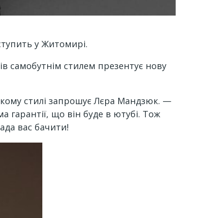
ступить у Житомирі.
тків самобутнім стилем презентує нову
ському стилі запрошує Лєра Мандзюк. —
ма гарантії, що він буде в ютубі. Тож
ада вас бачити!