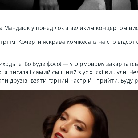
ра Мандзюк у понеділок з великим концертом ви
рі ім. Кочерги яскрава комікеса із на сто відсо
.
 приходьте! Бо буде фосо! — у фірмовому закарпат
і я писала і самий смішний з усіх, які ви чули. Не
и друзів, взяти гарний настрій і прийти. Буду р