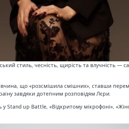
ький стиль, чесність, щирість та влучність — са
івчина, що «розсмішила смішних», ставши пере
раїну завдяки дотепним розповідям Лєри.
 у Stand up Battle, «Відкритому мікрофоні», «Жін
.