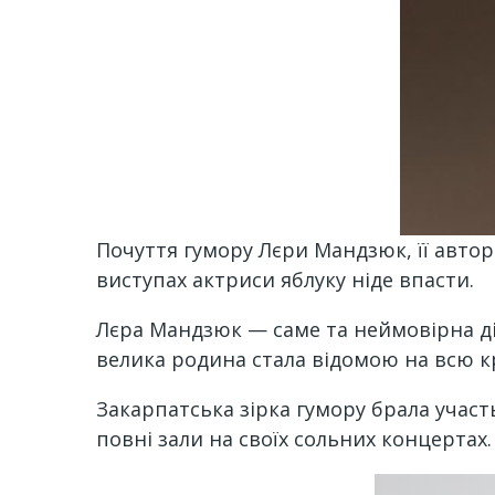
Почуття гумору Лєри Мандзюк, її авторс
виступах актриси яблуку ніде впасти.
Лєра Мандзюк — саме та неймовірна д
велика родина стала відомою на всю к
Закарпатська зірка гумору брала участь
повні зали на своїх сольних концертах