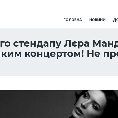
ГОЛОВНА
НОВИНИ
Д
го стендапу Лєра Ман
ким концертом! Не про