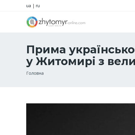
ua
|
ru
Прима українсько
у Житомирі з вели
Рядок
Головна
навіґації