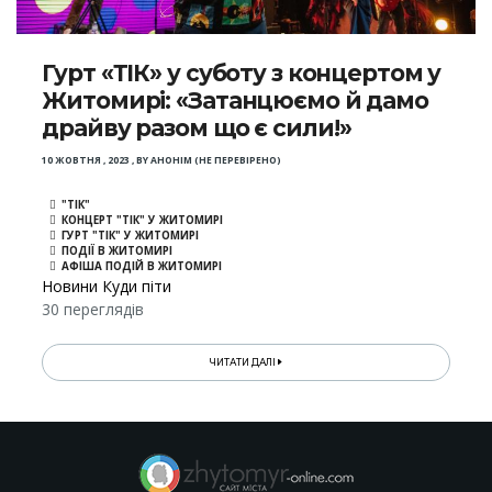
Гурт «ТІК» у суботу з концертом у
Житомирі: «Затанцюємо й дамо
драйву разом що є сили!»
10 ЖОВТНЯ , 2023
,
BY
АНОНІМ (НЕ ПЕРЕВІРЕНО)
"ТІК"
КОНЦЕРТ "ТІК" У ЖИТОМИРІ
ГУРТ "ТІК" У ЖИТОМИРІ
ПОДІЇ В ЖИТОМИРІ
АФІША ПОДІЙ В ЖИТОМИРІ
Новини Куди піти
30 переглядів
ЧИТАТИ ДАЛІ