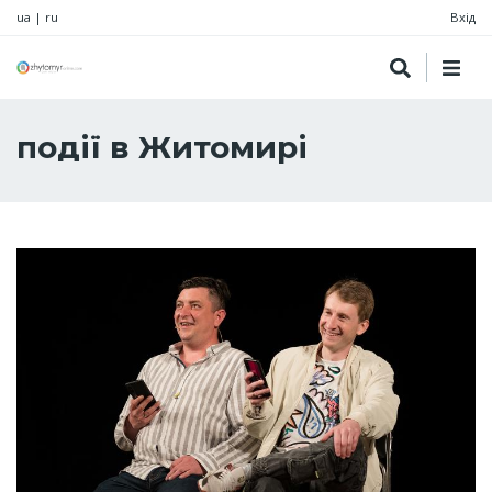
ua
|
ru
Вхід
події в Житомирі