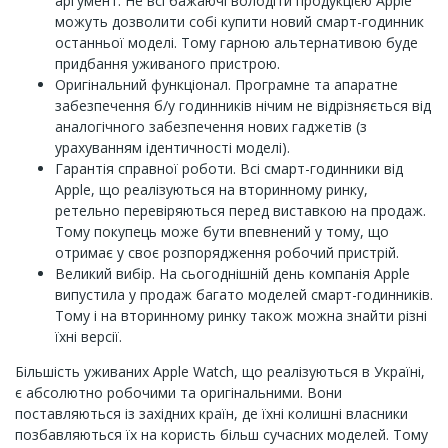
аргумент. Не всі бажаючі володіти продукцією Apple
можуть дозволити собі купити новий смарт-годинник
останньої моделі. Тому гарною альтернативою буде
придбання уживаного пристрою.
Оригінальний функціонал. Програмне та апаратне
забезпечення б/у годинників нічим не відрізняється від
аналогічного забезпечення нових гаджетів (з
урахуванням ідентичності моделі).
Гарантія справної роботи. Всі смарт-годинники від
Apple, що реалізуються на вторинному ринку,
ретельно перевіряються перед виставкою на продаж.
Тому покупець може бути впевнений у тому, що
отримає у своє розпорядження робочий пристрій.
Великий вибір. На сьогоднішній день компанія Apple
випустила у продаж багато моделей смарт-годинників.
Тому і на вторинному ринку також можна знайти різні
їхні версії.
Більшість уживаних Apple Watch, що реалізуються в Україні,
є абсолютно робочими та оригінальними. Вони
поставляються із західних країн, де їхні колишні власники
позбавляються їх на користь більш сучасних моделей. Тому