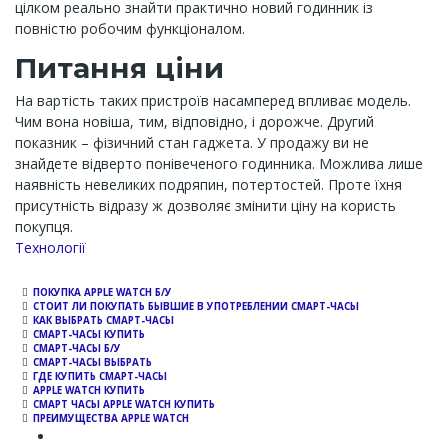
цілком реально знайти практично новий годинник із
повністю робочим функціоналом.
Питання ціни
На вартість таких пристроїв насамперед впливає модель.
Чим вона новіша, тим, відповідно, і дорожче. Другий
показник – фізичний стан гаджета. У продажу ви не
знайдете відверто понівеченого годинника. Можлива лише
наявність невеликих подряпин, потертостей. Проте їхня
присутність відразу ж дозволяє змінити ціну на користь
покупця.
Channel
Технології
ПОКУПКА APPLE WATCH Б/У
СТОИТ ЛИ ПОКУПАТЬ БЫВШИЕ В УПОТРЕБЛЕНИИ СМАРТ-ЧАСЫ
КАК ВЫБРАТЬ СМАРТ-ЧАСЫ
СМАРТ-ЧАСЫ КУПИТЬ
СМАРТ-ЧАСЫ Б/У
СМАРТ-ЧАСЫ ВЫБРАТЬ
ГДЕ КУПИТЬ СМАРТ-ЧАСЫ
APPLE WATCH КУПИТЬ
СМАРТ ЧАСЫ APPLE WATCH КУПИТЬ
ПРЕИМУЩЕСТВА APPLE WATCH