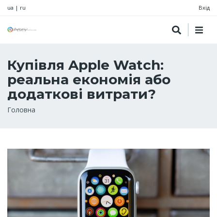
ua
|
ru
Вхід
Купівля Apple Watch:
реальна економія або
додаткові витрати?
Рядок
Головна
навіґації