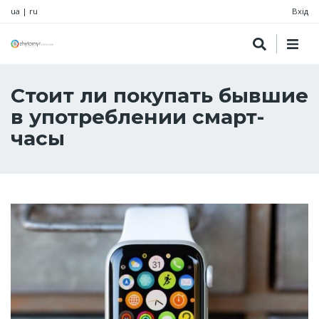
ua
|
ru
Вхід
Стоит ли покупать бывшие
в употреблении смарт-
часы