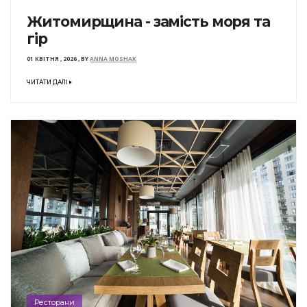
Житомирщина - замість моря та
гір
01 КВІТНЯ , 2026
,
BY
ANNA MOSHAK
ЧИТАТИ ДАЛІ
Ресторани