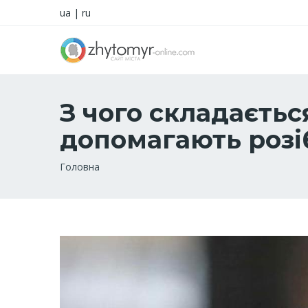
ua
|
ru
З чого складаєть
допомагають розі
Рядок
Головна
навіґації