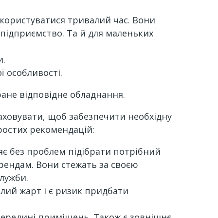
користуватися тривалий час. Вони
підприємство. Та й для маленьких
и.
ї особливості.
ране відповідне обладнання.
аховувати, щоб забезпечити необхідну
ростих рекомендацій:
є без проблем підібрати потрібний
рендам. Вони стежать за своєю
служби.
злий жарт і є ризик придбати
середині приміщень. Також є зовнішнє