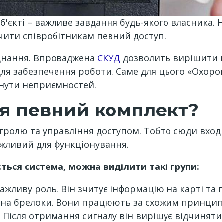
б'єкті – важливе завдання будь-якого власника.
ечити співробітникам певний доступ.
аднання. Впроваджена
СКУД
дозволить вирішити в
для забезпечення роботи. Саме для цього «Охор
кнути неприємностей.
ся певний комплект?
ролю та управління доступом. Тобто сюди входи
жливий для функціонування.
ється система, можна виділити такі групи:
важливу роль. Він зчитує інформацію на карті та 
ні на брелоки. Вони працюють за схожим принци
Після отримання сигналу він вирішує відчиняти д