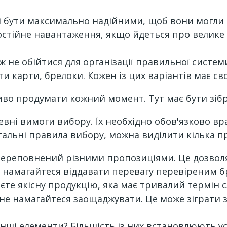
і бути максимально надійними, щоб вони могли 
стійне навантаження, якщо йдеться про велике 
ж не обійтися для організації правильної систем
и карти, брелоки. Кожен із цих варіантів має сво
иво продумати кожний момент. Тут має бути зіб
вні вимоги вибору. Їх необхідно обов'язково вр
гальні правила вибору, можна виділити кілька п
переповнений різними пропозиціями. Це дозволя
у намагайтеся віддавати перевагу перевіреним б
єте якісну продукцію, яка має тривалий термін 
 не намагайтеся заощаджувати. Це може зіграти 
інші елементи? Більшість із них встановлюють у