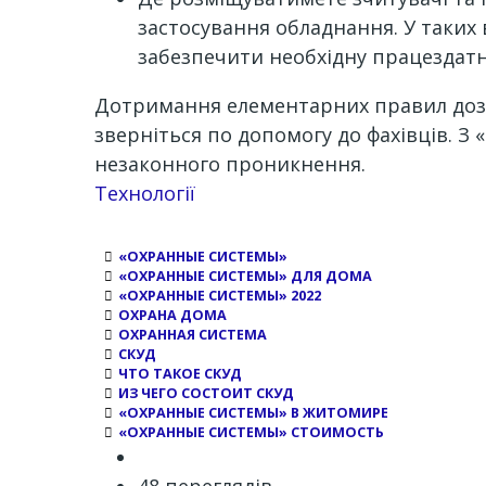
застосування обладнання. У таких
забезпечити необхідну працездатн
Дотримання елементарних правил дозв
зверніться по допомогу до фахівців. 
незаконного проникнення.
Channel
Технології
«ОХРАННЫЕ СИСТЕМЫ»
«ОХРАННЫЕ СИСТЕМЫ» ДЛЯ ДОМА
«ОХРАННЫЕ СИСТЕМЫ» 2022
ОХРАНА ДОМА
ОХРАННАЯ СИСТЕМА
СКУД
ЧТО ТАКОЕ СКУД
ИЗ ЧЕГО СОСТОИТ СКУД
«ОХРАННЫЕ СИСТЕМЫ» В ЖИТОМИРЕ
«ОХРАННЫЕ СИСТЕМЫ» СТОИМОСТЬ