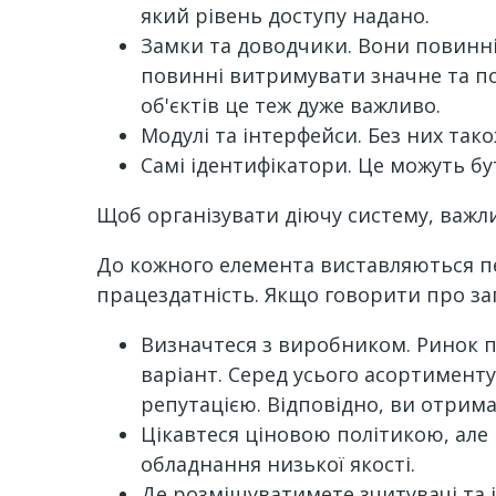
який рівень доступу надано.
Замки та доводчики. Вони повинн
повинні витримувати значне та по
об'єктів це теж дуже важливо.
Модулі та інтерфейси. Без них тако
Самі ідентифікатори. Це можуть бут
Щоб організувати діючу систему, важл
До кожного елемента виставляються пе
працездатність. Якщо говорити про за
Визначтеся з виробником. Ринок 
варіант. Серед усього асортимент
репутацією. Відповідно, ви отрима
Цікавтеся ціновою політикою, але
обладнання низької якості.
Де розміщуватимете зчитувачі та 