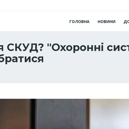
ГОЛОВНА
НОВИНИ
Д
ся СКУД? "Охоронні сис
братися