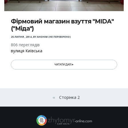
Фірмовий магазин взуття "МІDА"
("Міда")
25 ЛИПНЯ , 2014
,
BY
АНОНІМ (НЕ ПЕРЕВІРЕНО)
806 переглядів
вулиця Київська
ЧИТАТИ ДАЛІ
Розбивка
на
‹‹
Сторінка 2
Попередня сторінка
сторінки