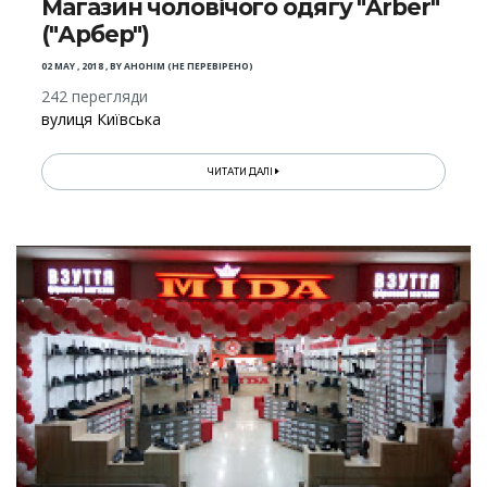
Магазин чоловічого одягу "Arber"
("Арбер")
02 MAY , 2018
,
BY
АНОНІМ (НЕ ПЕРЕВІРЕНО)
242 перегляди
вулиця Київська
ЧИТАТИ ДАЛІ