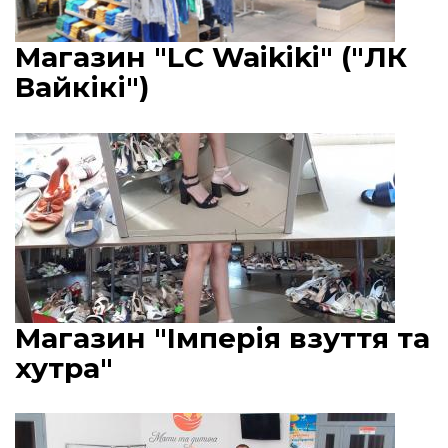
Магазин "LC Waikiki" ("ЛК
Вайкікі")
Магазин "Імперія взуття та
хутра"