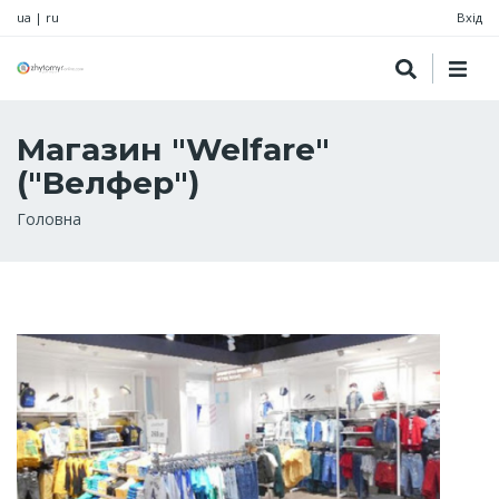
ua
|
ru
Вхід
Магазин "Welfare"
("Велфер")
Рядок
Головна
навіґації