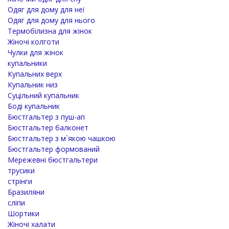
Одяг для дому для неї
Одяг для дому для нього
Термобілизна для жінок
Жіночі колготи
Чулки для жінок
купальники
Купальних верх
Купальник низ
Суцільний купальник
Боді купальник
Бюстгальтер з пуш-ап
Бюстгальтер балконет
Бюстгальтер з м`якою чашкою
Бюстгальтер формований
Мережевні бюстгальтери
трусики
стрінги
Бразиляни
сліпи
Шортики
Жіночі халати