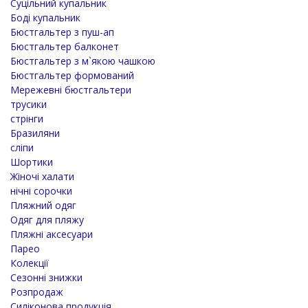
Суцільний купальник
Боді купальник
Бюстгальтер з пуш-ап
Бюстгальтер балконет
Бюстгальтер з м`якою чашкою
Бюстгальтер формований
Мережевні бюстгальтери
трусики
стрінги
Бразиляни
сліпи
Шортики
Жіночі халати
нічні сорочки
Пляжний одяг
Одяг для пляжу
Пляжні аксесуари
Парео
Колекції
Сезонні знижки
Розпродаж
Силіконова продукція