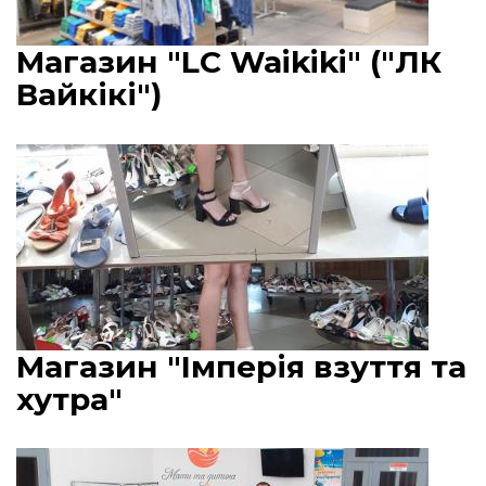
Магазин "LC Waikiki" ("ЛК
Вайкікі")
Магазин "Імперія взуття та
хутра"