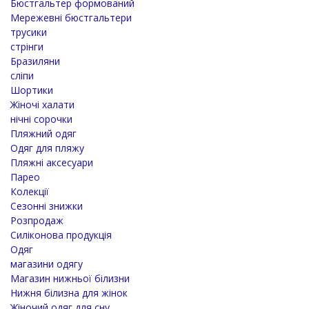
Бюстгальтер формований
Мережевні бюстгальтери
трусики
стрінги
Бразиляни
сліпи
Шортики
Жіночі халати
нічні сорочки
Пляжний одяг
Одяг для пляжу
Пляжні аксесуари
Парео
Колекції
Сезонні знижки
Розпродаж
Силіконова продукція
Одяг
магазини одягу
Магазин нижньої білизни
Нижня білизна для жінок
Жіночий одяг для сну