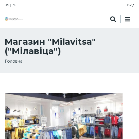
ua
|
ru
Вхід
Магазин "Milavitsa"
("Мілавіца")
Рядок
Головна
навіґації