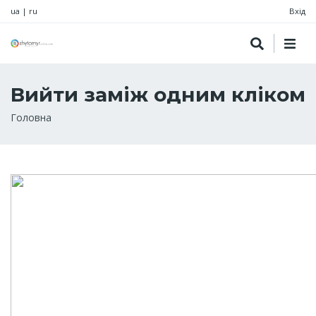
ua
|
ru
Вхід
Вийти заміж одним кліком
Рядок
Головна
навіґації