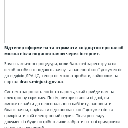
Відтепер оформити та отримати свідоцтво про шлюб
можна після подання заяви через інтернет.
Замість звичної процедури, коли бажаючі зареєструвати
шлюб особисто подають заяву та паперові копії документів
до відділів ДРАЦС, тепер це можна зробити, зайшовши на
портал
dracs.minjust.gov.ua
.
Система запросить логін та пароль, який прийде вам на
електронну скриньку. Потім, використавши ці дані, ви
зможете зайти до персонального кабінету, заповнити
бланк заяви, надіслати відскановані копії документів та
прикріпити свій електронний підпис. Після розгляду
документів буде потрібно лише забрати готові примірники
свідоцтва про шлюб.