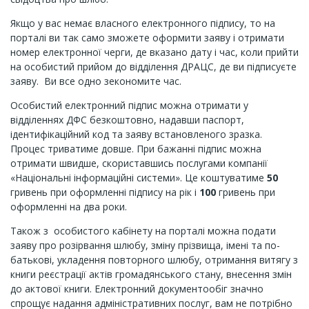
Якщо у вас немає власного електронного підпису, то на
порталі ви так само зможете оформити заяву і отримати
номер електронної черги, де вказано дату і час, коли прийти
на особистий прийом до відділення ДРАЦС, де ви підписуєте
заяву. Ви все одно зекономите час.
Особистий електронний підпис можна отримати у
відділеннях ДФС безкоштовно, надавши паспорт,
ідентифікаційний код та заяву встановленого зразка.
Процес триватиме довше. При бажанні підпис можна
отримати швидше, скориставшись послугами компанії
«Національні інформаційні системи». Це коштуватиме
50
гривень при оформленні підпису на рік і
100
гривень при
оформленні на два роки.
Також з особистого кабінету на порталі можна подати
заяву про розірвання шлюбу, зміну прізвища, імені та по-
батькові, укладення повторного шлюбу, отримання витягу з
книги реєстрації актів громадянського стану, внесення змін
до актової книги. Електронний документообіг значно
спрощує надання адміністративних послуг, вам не потрібно