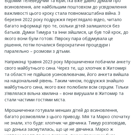
Відомий телеведучий та юристка вже давно думали про
всиновлення, але найбільшим поштовхом до усвідомлення
важливості цього кроку стала повномасштабна війна. З
березня 2022 року подружжя переглядало відео, читало
багато інформації про те, скільки дітей залишилося без
батьків. Думки Тимура та Інни зійшлися, це був той крок, до
якого вони були готові. Півроку пара обдумувала це
рішення, потім почалися бюрократичні процедури і
паралельно – розмови з дітьми.
Наприкінці травня 2023 року Мірошниченки побачили анкету
свого майбутнього сина. Через те, що хлопчик в Житомирі
та області не підійшов усиновлювачам, його анкета вийшла
на національний рівень. Таким чином, подружжя знайшло
майбутнього сина, якого вже полюбили всім серцем. Тільки
з’являлася вільна хвилина – вони вирушали в Житомир та
стали частими гостями міста.
Мірошниченки готували менших дітей до всиновлення,
багато розмовляли з цього приводу. Мія та Марко спочатку
не знали, хто буде: хлопчик чи дівчинка. Тимур розповідав,
що донька засмутилась, що це не дівчинка. Марко ж