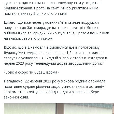
зупинило, адже жінка почала телефонувати у всі дитячі
будинки України. Проте на сайті Мінсоцполітики жінка
помітила анкету 2-річного хлопчика.
Цікаво, що вже через умовних п’ять хвилин подружжя
вирушило до Житомира, де їм пішли на зустріч. До них
вийшли лікар та юридичний консультант, і разом вони пішли
на знайомство з хлопчиком.
Відомо, що від немовля відмовилися ще в пологовому
будинку Житомира, але лише через 1,5 роки він отримав
статус на усиновлення. В одній зі своїх сторіз в Instagram в
червні 2023 року телеведучий додав зворушливий допис:
«Зовсім скоро ти будеш вдома»
Нагадаємо, 22 червня 2023 року зіркова родина отримала
позитивне судове рішення щодо усиновлення, а останнім
кроком стало очікування 30 днів, доки рішення набере
законної сили.