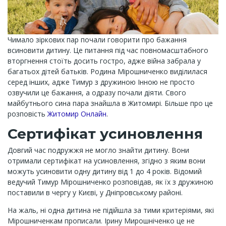
Чимало зіркових пар почали говорити про бажання
всиновити дитину. Це питання під час повномасштабного
вторгнення стоїть досить гостро, адже війна забрала у
багатьох дітей батьків. Родина Мірошниченко виділилася
серед інших, адже Тимур з дружиною Інною не просто
озвучили це бажання, а одразу почали діяти. Свого
майбутнього сина пара знайшла в Житомирі. Більше про це
розповість
Житомир Онлайн
.
Сертифікат усиновлення
Довгий час подружжя не могло знайти дитину. Вони
отримали сертифікат на усиновлення, згідно з яким вони
можуть усиновити одну дитину від 1 до 4 років. Відомий
ведучий Тимур Мірошниченко розповідав, як їх з дружиною
поставили в чергу у Києві, у Дніпровському районі.
На жаль, ні одна дитина не підійшла за тими критеріями, які
Мірошниченкам прописали. Ірину Мирошніченко це не