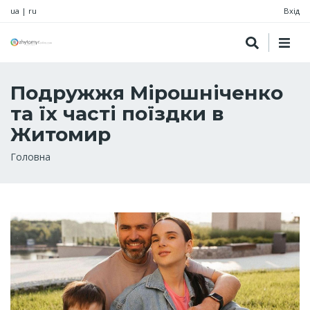
ua
|
ru
Вхід
Подружжя Мірошніченко
та їх часті поїздки в
Житомир
Рядок
Головна
навіґації