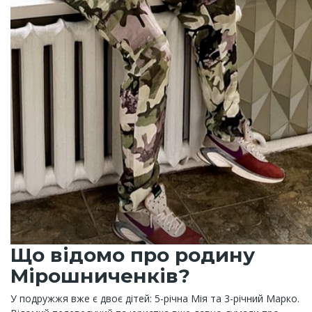
Що відомо про родину
Мірошниченків?
У подружжя вже є двоє дітей: 5-річна Мія та 3-річний Марко.