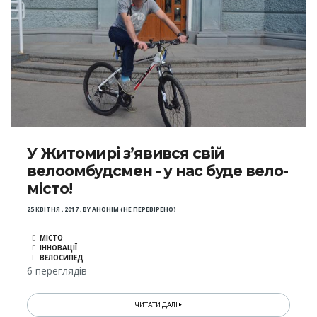
У Житомирі з’явився свій
велоомбудсмен - у нас буде вело-
місто!
25 КВІТНЯ , 2017
,
BY
АНОНІМ (НЕ ПЕРЕВІРЕНО)
МІСТО
ІННОВАЦІЇ
ВЕЛОСИПЕД
6 переглядів
ЧИТАТИ ДАЛІ