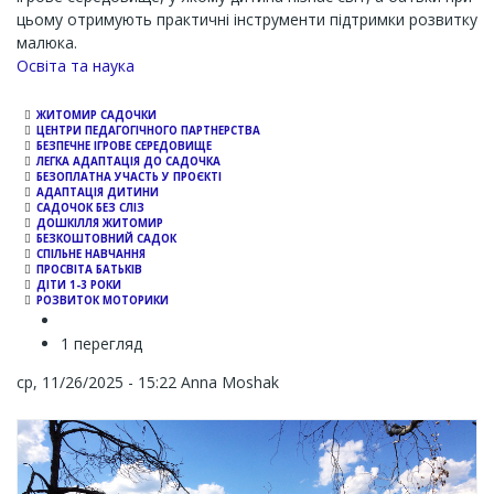
цьому отримують практичні інструменти підтримки розвитку
малюка.
Channel
Освіта та наука
ЖИТОМИР САДОЧКИ
ЦЕНТРИ ПЕДАГОГІЧНОГО ПАРТНЕРСТВА
БЕЗПЕЧНЕ ІГРОВЕ СЕРЕДОВИЩЕ
ЛЕГКА АДАПТАЦІЯ ДО САДОЧКА
БЕЗОПЛАТНА УЧАСТЬ У ПРОЄКТІ
АДАПТАЦІЯ ДИТИНИ
САДОЧОК БЕЗ СЛІЗ
ДОШКІЛЛЯ ЖИТОМИР
БЕЗКОШТОВНИЙ САДОК
СПІЛЬНЕ НАВЧАННЯ
ПРОСВІТА БАТЬКІВ
ДІТИ 1-3 РОКИ
РОЗВИТОК МОТОРИКИ
1 перегляд
ср, 11/26/2025 - 15:22
Anna Moshak