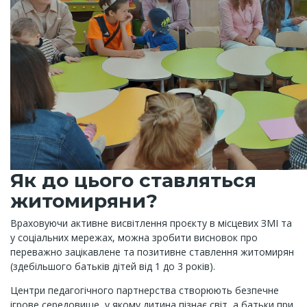
Як до цього ставляться
житомиряни?
Враховуючи активне висвітлення проєкту в місцевих ЗМІ та
у соціальних мережах, можна зробити висновок про
переважно зацікавлене та позитивне ставлення житомирян
(здебільшого батьків дітей від 1 до 3 років).
Центри педагогічного партнерства створюють безпечне
ігрове середовище, у якому дитина пізнає світ, а батьки при