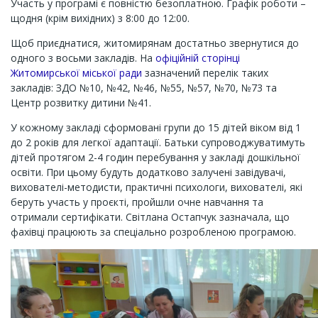
Участь у програмі є повністю безоплатною. Графік роботи –
щодня (крім вихідних) з 8:00 до 12:00.
Щоб приєднатися, житомирянам достатньо звернутися до
одного з восьми закладів. На
офіційній сторінці
Житомирської міської ради
зазначений перелік таких
закладів: ЗДО №10, №42, №46, №55, №57, №70, №73 та
Центр розвитку дитини №41.
У кожному закладі сформовані групи до 15 дітей віком від 1
до 2 років для легкої адаптації. Батьки супроводжуватимуть
дітей протягом 2-4 годин перебування у закладі дошкільної
освіти. При цьому будуть додатково залучені завідувачі,
вихователі-методисти, практичні психологи, вихователі, які
беруть участь у проєкті, пройшли очне навчання та
отримали сертифікати. Світлана Остапчук зазначала, що
фахівці працюють за спеціально розробленою програмою.