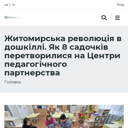
ua
|
ru
Вхід
Житомирська революція в
дошкіллі. Як 8 садочків
перетворилися на Центри
педагогічного
партнерства
Рядок
Головна
навіґації