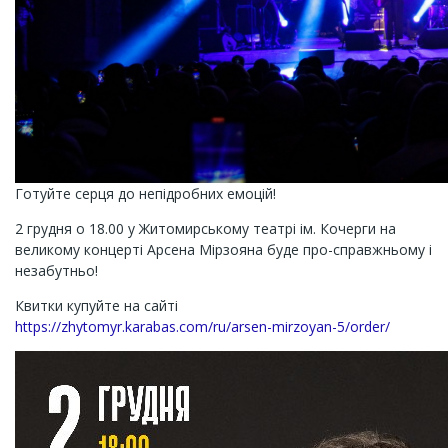
Готуйте серця до непідробних емоцій!
2 грудня о 18.00 у Житомирському театрі ім. Кочерги на
великому концерті Арсена Мірзояна буде про-справжньому і
незабутньо!
Квитки купуйте на сайті
https://zhytomyr.karabas.com/ru/arsen-mirzoyan-5/order/