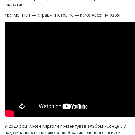
здаватися.
«Всі мої пісні — справжні історії», — каже Арсен Мірзоян.
У 2023 році Арсен Мірзоян презентував альбом «Сонце», у
надзвичайних піснях якого відобразив ключові сенси, які