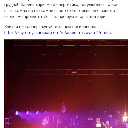
грудня! Шалена харизма й енергетика, всі улюблені та нові
пісні, кожна нота і кожне слово яких торкнеться вашого
серця. Не пропустіть!» — запрошують організатори.
Квитки на концерт купуйте за цим посиланням
https://zhytomyr.karabas.com/ru/arsen-mirzoyan-5/order/