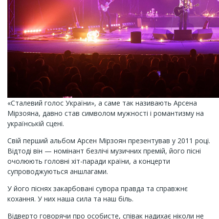
«Сталевий голос України», а саме так називають Арсена
Мірзояна, давно став символом мужності і романтизму на
українській сцені.
Свій перший альбом Арсен Мірзоян презентував у 2011 році.
Відтоді він — номінант безлічі музичних премій, його пісні
очолюють головні хіт-паради країни, а концерти
супроводжуються аншлагами.
У його піснях закарбовані сувора правда та справжнє
кохання. У них наша сила та наш біль.
Відверто говорячи про особисте, співак надихає ніколи не