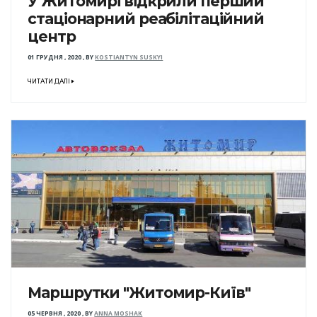
У Житомирі відкрили перший
стаціонарний реабілітаційний
центр
01 ГРУДНЯ , 2020
,
BY
KOSTIANTYN SUSKYI
ЧИТАТИ ДАЛІ
Маршрутки "Житомир-Київ"
05 ЧЕРВНЯ , 2020
,
BY
ANNA MOSHAK