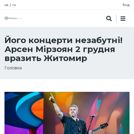
ua
|
ru
Вхід
Його концерти незабутні!
Арсен Мірзоян 2 грудня
вразить Житомир
Рядок
Головна
навіґації