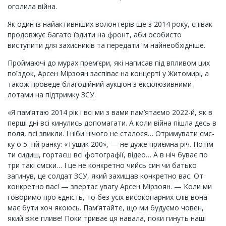
оголила війна.
Як один із найактивніших волонтерів ще з 2014 року, співак
продовжує багато їздити на фронт, аби особисто
виступити для захисників та передати їм найнеобхідніше.
Проймаючі до мурах прем’єри, які написав під впливом цих
поїздок, Арсен Мірзоян заспіває на концерті у Житомирі, а
також проведе благодійний аукціон з ексклюзивними
лотами на підтримку ЗСУ.
«Я пам’ятаю 2014 рік і всі ми з вами пам’ятаємо 2022-й, як в
перші дні всі кинулись допомагати. А коли війна пішла десь в
поля, всі звикли. І ніби нічого не сталося… Отримувати смс-
ку о 5-тій ранку: «Тушик 200», — не дуже приємна річ. Потім
ти сидиш, гортаєш всі фотографії, відео… А в ніч буває по
три такі смски… І це не конкретно чийсь син чи батько
загинув, це солдат ЗСУ, який захищав конкретно вас. От
конкретно вас! — звертає увагу Арсен Мірзоян. — Коли ми
говоримо про єдність, то без усіх високопарних слів вона
має бути хоч якоюсь. Пам’ятайте, що ми будуємо човен,
який вже пливе! Поки триває ця навала, поки гинуть наші