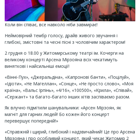
Коли він співає, все навколо ніби завмирає!
Неймовірний тембр голосу, драйв живого звучання і
глибокі, змістовні та чесні пісні з чоловічим характером!
2 грудня о 18.00 у Житомирському театрі ім. Кочерги на
великому концерті Арсена Мірзояна всіх чекатимуть
виняткові і найсильніші емоції!
«Вінні-Пух», «Джеральдіна», «Капронові банти», «Поцілуй»,
«Ідіоти», «Не Магеллан», «Сонце», «Не просто слово», «Моя
країна», «Вальс Ірпінь», «4/16», «100500», «Крила», «Співай»,
«Сержант» та багато-багато інших хітів заспіваємо разом.
Як влучно підмітили шанувальники: «Арсен Мірзоян, як
магніт для гарних людей! Бо кожен його концерт
перевершує попередній!»
«Справжній і щирий, глибокий і надзвичайний! Це про Арсена
Мірзояна і про особливий концерт, який чекає Житомир 2