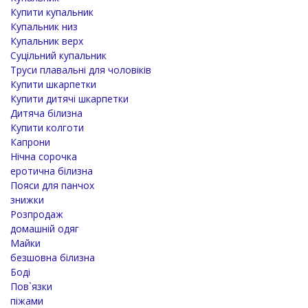
Купити купальник
Купальник низ
Купальник верх
Суцільний купальник
Труси плавальні для чоловіків
Купити шкарпетки
Купити дитячі шкарпетки
Дитяча білизна
Купити колготи
Капрони
Нічна сорочка
еротична білизна
Пояси для панчох
знижки
Розпродаж
домашній одяг
Майки
безшовна білизна
Боді
Пов`язки
піжами