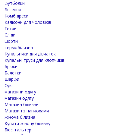
футболки
Легенси
Комбідреси
Калісони для чоловіків
Гетри
Сліди
шорти
термобілизна
Купальники для дівчаток
Купальні труси для хлопчиків
брюки
Балетки
Шарфи
Одяг
магазини одягу
магазин одягу
Магазин білизни
Магазин з панчохами
жіноча білизна
Купити жіночу білизну
Бюстгальтер