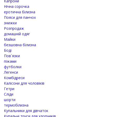
Капрони
Нічна сорочка
еротична білизна
Пояси для панчох
знижки
Розпродаж
домашній одяг
Майки
безшовна білизна
Боді
Пов`язки
піжами
футболки
Легенси
Комбідреси
Калісони для чоловіків
Гетри
Сліди
шорти
термобілизна
Купальники для дівчаток
Купальні труси для хлопчиків