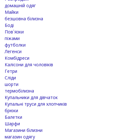
домашній одяг
Майки
безшовна білизна
Боді
Пов`язки
піжами
футболки
Легенси
Комбідреси
Калісони для чоловіків
Гетри
Сліди
шорти
термобілизна
Купальники для дівчаток
Купальні труси для хлопчиків
брюки
Балетки
Шарфи
Магазини білизни
магазин одягу