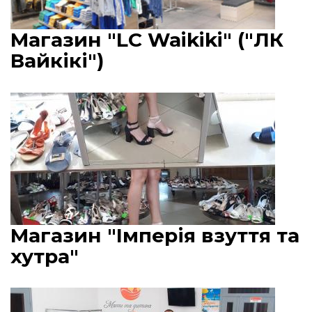
Магазин "LC Waikiki" ("ЛК
Вайкікі")
Магазин "Імперія взуття та
хутра"