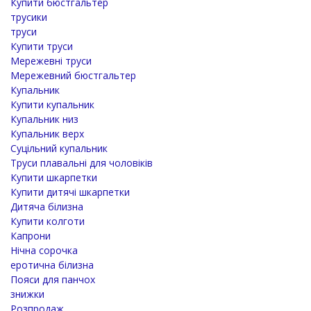
Купити бюстгальтер
трусики
труси
Купити труси
Мережевні труси
Мережевний бюстгальтер
Купальник
Купити купальник
Купальник низ
Купальник верх
Суцільний купальник
Труси плавальні для чоловіків
Купити шкарпетки
Купити дитячі шкарпетки
Дитяча білизна
Купити колготи
Капрони
Нічна сорочка
еротична білизна
Пояси для панчох
знижки
Розпродаж