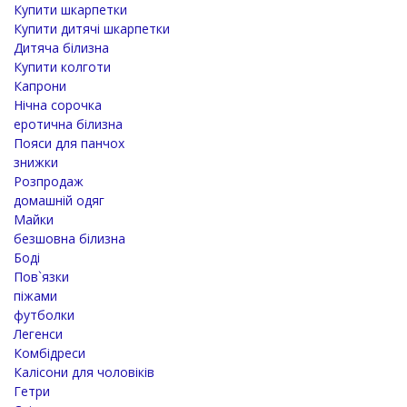
Купити шкарпетки
Купити дитячі шкарпетки
Дитяча білизна
Купити колготи
Капрони
Нічна сорочка
еротична білизна
Пояси для панчох
знижки
Розпродаж
домашній одяг
Майки
безшовна білизна
Боді
Пов`язки
піжами
футболки
Легенси
Комбідреси
Калісони для чоловіків
Гетри