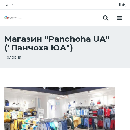
ua
|
ru
Вхід
Магазин "Panchoha UA"
("Панчоха ЮА")
Рядок
Головна
навіґації