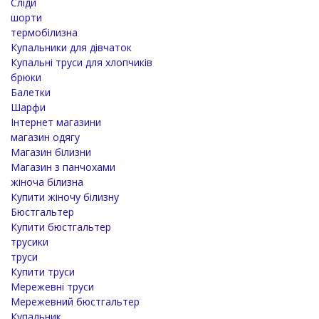
Сліди
шорти
термобілизна
Купальники для дівчаток
Купальні труси для хлопчиків
брюки
Балетки
Шарфи
Інтернет магазини
магазин одягу
Магазин білизни
Магазин з панчохами
жіноча білизна
Купити жіночу білизну
Бюстгальтер
Купити бюстгальтер
трусики
труси
Купити труси
Мережевні труси
Мережевний бюстгальтер
Купальник