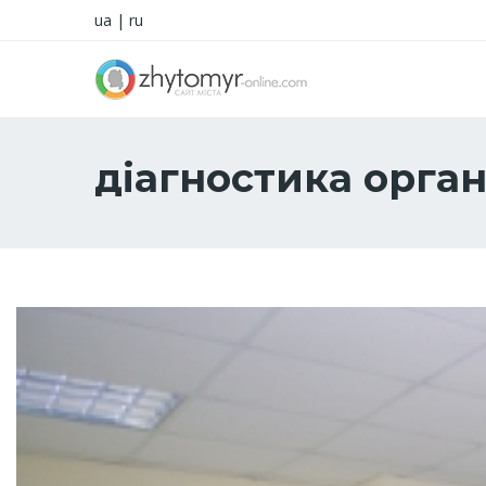
ua
|
ru
діагностика орган