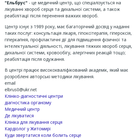
"Ельбрус"
- це медичний центр, що спеціалізується на
лікуванні хвороб серця та дихальної системи, а також
реабілітації після перенення важких хвороб.
Центр існує з 1989 року, має багаторічний досвід у наданні
таких послуг: консультація лікаря, гіпоксітерапія, гіпероксія,
гіперкапнія, профілактичні дії для підвищення фізичної та
інтелектуальної діяльності, лікування тяжких хвороб серця,
дихальної системи, кровообігу, алергічних реакцій тощо;
реабілітація після одужання.
В центрі працює висококваліфікований академік, який має
розроблені авторські методики лікування.
email
elbrus0@ukr.net
Клініко-діагностичні центри
діагностика організму
Медичний центр
Де лікуватися
Клініка для лікування серця
Кардіолог у Житомирі
Куди звертатися коли болить серце