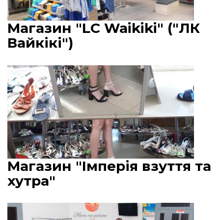
Магазин "LC Waikiki" ("ЛК
Вайкікі")
Магазин "Імперія взуття та
хутра"