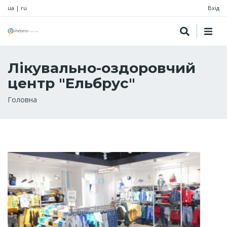
ua
|
ru
Вхід
Лікувально-оздоровчий
центр "Ельбрус"
Рядок
Головна
навіґації