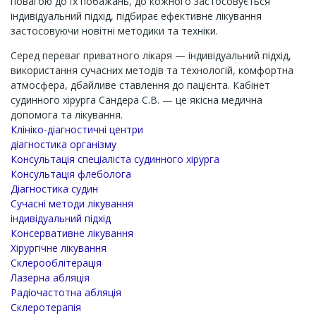
повагою до їх побажань, до кожного застосовується
індивідуальний підхід, підбирає ефективне лікування
застосовуючи новітні методики та техніки.
Серед переваг приватного лікаря — індивідуальний підхід,
використання сучасних методів та технологій, комфортна
атмосфера, дбайливе ставлення до пацієнта. Кабінет
судинного хірурга Сандера С.В. — це якісна медична
допомога та лікування.
Клініко-діагностичні центри
діагностика організму
Консультація спеціаліста судинного хірурга
Консультація флеболога
Діагностика судин
Сучасні методи лікування
індивідуальний підхід
Консервативне лікування
Хірургічне лікування
Склерооблітерація
Лазерна абляція
Радіочастотна абляція
Склеротерапія