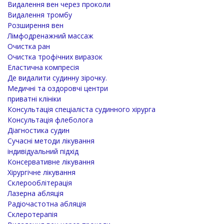
Видалення вен через проколи
Видалення тромбу
Розширення вен
Лімфодренажний массаж
Очистка ран
Очистка трофічних виразок
Еластична компресія
Де видалити судинну зірочку.
Медичні та оздоровчі центри
приватні клініки
Консультація спеціаліста судинного хірурга
Консультація флеболога
Діагностика судин
Сучасні методи лікування
індивідуальний підхід
Консервативне лікування
Хірургічне лікування
Склерооблітерація
Лазерна абляція
Радіочастотна абляція
Склеротерапія