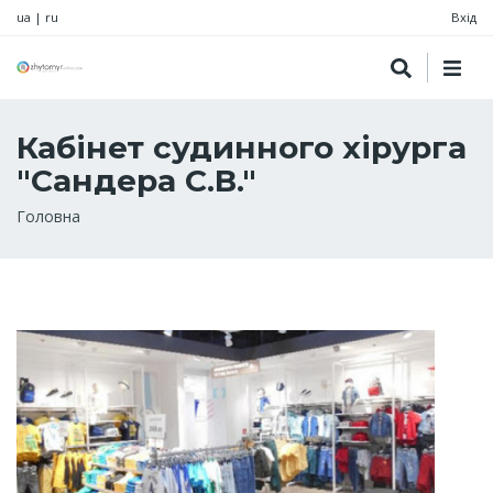
ua
|
ru
Вхід
Кабінет судинного хірурга
"Сандера С.В."
Рядок
Головна
навіґації