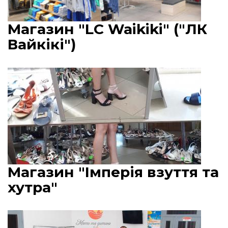
Магазин "LC Waikiki" ("ЛК
Вайкікі")
Магазин "Імперія взуття та
хутра"