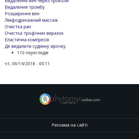
Видалення вен через проколи
Видалення тромбу
Розширення вен
Лімфодренажний массаж
Очистка ран
Очистка трофічних виразок
Еластична компресія
Де видалити судинну зірочку.
110 переглядів
чт, 06/14/2018 - 00:11
Реклама на сайті