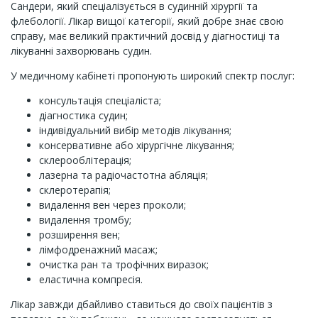
Сандери, який спеціалізується в судинній хірургії та
флебології. Лікар вищої категорії, який добре знає свою
справу, має великий практичний досвід у діагностиці та
лікуванні захворювань судин.
У медичному кабінеті пропонують широкий спектр послуг:
консультація спеціаліста;
діагностика судин;
індивідуальний вибір методів лікування;
консервативне або хірургічне лікування;
склерооблітерація;
лазерна та радіочастотна абляція;
склеротерапія;
видалення вен через проколи;
видалення тромбу;
розширення вен;
лімфодренажний масаж;
очистка ран та трофічних виразок;
еластична компресія.
Лікар завжди дбайливо ставиться до своїх пацієнтів з