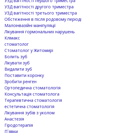
УЗД вагітності першого триместра
УЗД вагітності другого триместра
УЗД вагітності третього триместра
Обстеження в після родовому періоді
Малоінвазійні маніпуляції
Лікування гормональних нарушень
Клімакс
стоматолог
Стоматолог у Житомирі
Болить зуб
Лікувати зуб
Видалити зуб
Поставити коронку
Зробити ренген
Ортопедична стоматологія
Консультація стоматолога
Терапевтична стоматологія
естетична стоматологія
Лікування зубів з уколом
Анастезія
Гіродотерапія
П`явки