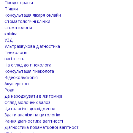
Гіродотерапія
П`явки
Консультація лікаря онлайн
Стоматологічні клініки
стоматологія
клініка
УЗД
Ультразвукова діагностика
Гінекологія
вагітність
На огляд до гінеколога
Консультація гінеколога
Відеокольскопія
Акушерство
Роди
Де народжувати в Житомирі
Огляд молочних залоз
Цитологічні дослідження
Здати аналізи на цитологію
Рання діагностика вагітності
Діагностика позаматкової вагітності