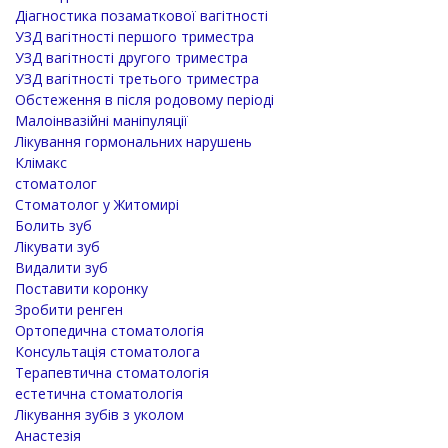
Діагностика позаматкової вагітності
УЗД вагітності першого триместра
УЗД вагітності другого триместра
УЗД вагітності третього триместра
Обстеження в після родовому періоді
Малоінвазійні маніпуляції
Лікування гормональних нарушень
Клімакс
стоматолог
Стоматолог у Житомирі
Болить зуб
Лікувати зуб
Видалити зуб
Поставити коронку
Зробити ренген
Ортопедична стоматологія
Консультація стоматолога
Терапевтична стоматологія
естетична стоматологія
Лікування зубів з уколом
Анастезія