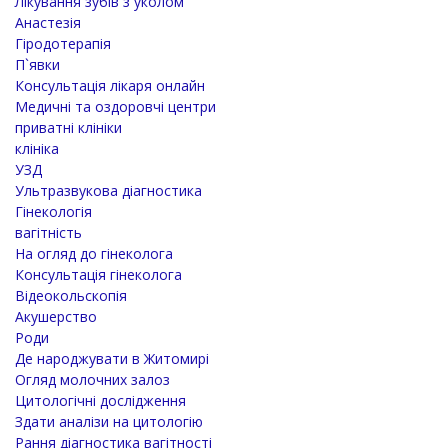
Лікування зубів з уколом
Анастезія
Гіродотерапія
П`явки
Консультація лікаря онлайн
Медичні та оздоровчі центри
приватні клініки
клініка
УЗД
Ультразвукова діагностика
Гінекологія
вагітність
На огляд до гінеколога
Консультація гінеколога
Відеокольскопія
Акушерство
Роди
Де народжувати в Житомирі
Огляд молочних залоз
Цитологічні дослідження
Здати аналізи на цитологію
Рання діагностика вагітності