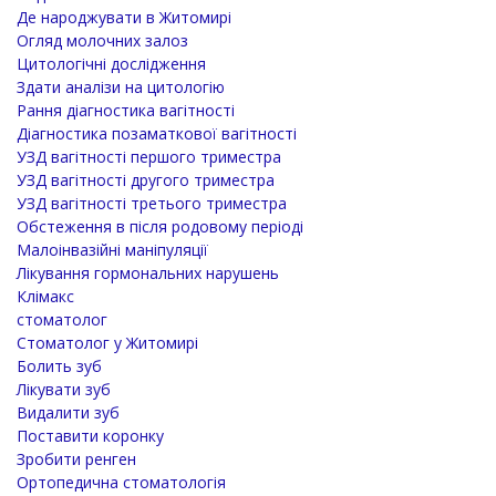
Де народжувати в Житомирі
Огляд молочних залоз
Цитологічні дослідження
Здати аналізи на цитологію
Рання діагностика вагітності
Діагностика позаматкової вагітності
УЗД вагітності першого триместра
УЗД вагітності другого триместра
УЗД вагітності третього триместра
Обстеження в після родовому періоді
Малоінвазійні маніпуляції
Лікування гормональних нарушень
Клімакс
стоматолог
Стоматолог у Житомирі
Болить зуб
Лікувати зуб
Видалити зуб
Поставити коронку
Зробити ренген
Ортопедична стоматологія