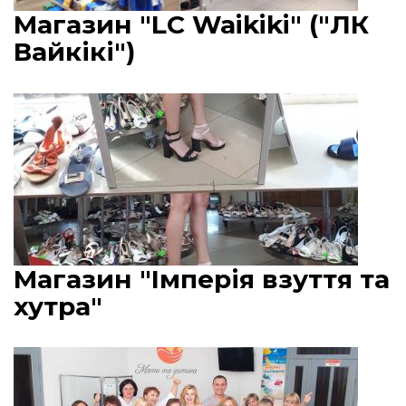
Магазин "LC Waikiki" ("ЛК
Вайкікі")
Магазин "Імперія взуття та
хутра"