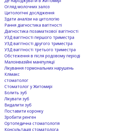
Де народжувати в Житомирі
Огляд молочних залоз
Цитологічні дослідження
Здати аналізи на цитологію
Рання діагностика вагітності
Діагностика позаматкової вагітності
УЗД вагітності першого триместра
УЗД вагітності другого триместра
УЗД вагітності третього триместра
Обстеження в після родовому періоді
Малоінвазійні маніпуляції
Лікування гормональних нарушень
Клімакс
стоматолог
Стоматолог у Житомирі
Болить зуб
Лікувати зуб
Видалити зуб
Поставити коронку
Зробити ренген
Ортопедична стоматологія
Консультація стоматолога