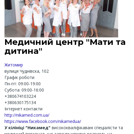
Медичний центр "Мати та
дитина"
Житомир
вулиця Чуднівска, 102
Графік роботи
Пн-пт: 09:00-19:00
Субота: 09:00-16:00
+380674103224
+380630175134
Інтернет контакти
http://nikamed.com.ua/
https://www.facebook.com/nikamedua/
У кілініці "Никамед"
висококваліфікавані спеціалісти та
медичний персонал, що завжди швидко реагують на