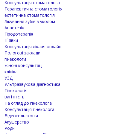
Консультація стоматолога
Терапевтична стоматологія
естетична стоматологія
Лікування зубів з уколом
Анастезія
Гіродотерапія
П`явки
Консультація лікаря онлайн
Пологові заклади
гінекологи
жіночі консультації
клініка
УЗД
Ультразвукова діагностика
Гінекологія
вагітність
На огляд до гінеколога
Консультація гінеколога
Відеокольскопія
Акушерство
Роди