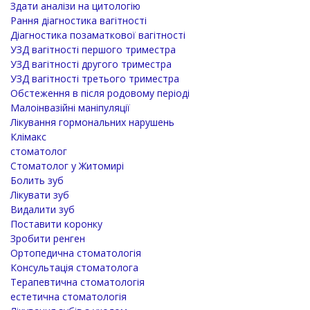
Здати аналізи на цитологію
Рання діагностика вагітності
Діагностика позаматкової вагітності
УЗД вагітності першого триместра
УЗД вагітності другого триместра
УЗД вагітності третього триместра
Обстеження в після родовому періоді
Малоінвазійні маніпуляції
Лікування гормональних нарушень
Клімакс
стоматолог
Стоматолог у Житомирі
Болить зуб
Лікувати зуб
Видалити зуб
Поставити коронку
Зробити ренген
Ортопедична стоматологія
Консультація стоматолога
Терапевтична стоматологія
естетична стоматологія