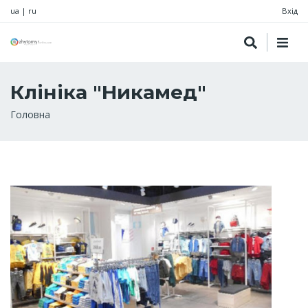
ua
|
ru
Вхід
Клініка "Никамед"
Рядок
Головна
навіґації