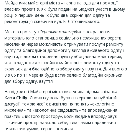
Майданчик майстерні міста – гарна нагода для промоції
власних проектів, які були подані на Бюджет участі в цьому
році. У перший день їх було два: скриня для одягу та
реконструкція скверу на вул. Б. Лятошинського.
Метою проекту
«Скринька милосердя»
є покращення
матеріального становища соціально незахищених верств
населення через можливість отримувати послуги ремонту
одягу та благодійної допомоги у вигляді вживаного одягу і
взуття, шляхом створення пункту «Соціальна майстерня»,
яка складається з швейної майстерні з ремонту одягу та
скриньок для благодійного збору одягу і взуття. Для цього з
8 з 06 по 11 червня буде встановлено благодійні скриньки
для збору одягу, взуття.
На відкритті Майстерні міста виступила відома співачка
Катя Chilly.
Спочатку вона була спікеркою на публічній
дискусії, темою якої є висвітлення понять «екологічне
мислення» та «екологічна свідомість» та впровадження
практик «чистого простору», коли людина впорядковує
фізичний простір навколо себе, тим самим паралельно
очищаючи думки, серце і помисли.