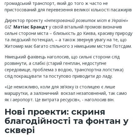
громадський транспорт, який до того ж часто не
пристосований для перевезення великої кількості пасажирів
Директор проекту «
Інтегрований розвиток міст в Україні»
GIZ
Матіас Брандт
у своїй вітальній промові визначив
сильні сторони міста – близькість до Києва, красиву природу
та людський потенціал, – а також звернув увагу на те, що
Житомир має багато спільного з німецьким містом Потсдам.
Німецький фахівець наголосив, що сильні сторони слід
розвинути, а слабкі (старий генплан, недоступне
середовище, проблема з водою, транспортна логістика)
слід покращувати та поступово приводити до ладу.
«Це неможливо, коли для зв’язку із столицею є лише
маршрутки, а залізничний вокзал незаповнений, так само
як і аеропорт. Це витрата ресурсів», - наголосив він.
Нові проекти: скриня
благодійності та фонтан у
сквері