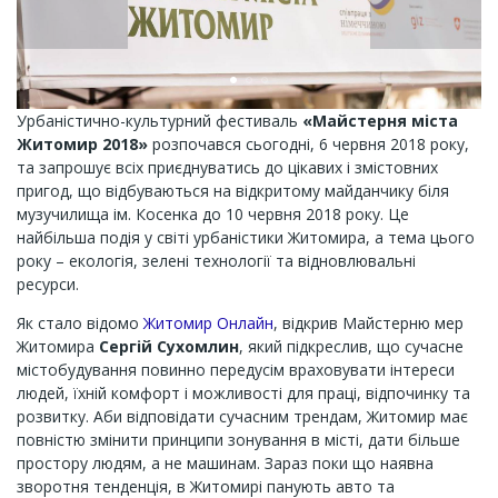
Урбаністично-культурний фестиваль
«Майстерня міста
Житомир 2018»
розпочався сьогодні, 6 червня 2018 року,
та запрошує всіх приєднуватись до цікавих і змістовних
пригод, що відбуваються на відкритому майданчику біля
музучилища ім. Косенка до 10 червня 2018 року. Це
найбільша подія у світі урбаністики Житомира, а тема цього
року – екологія, зелені технології та відновлювальні
ресурси.
Як стало відомо
Житомир Онлайн
, відкрив Майстерню мер
Житомира
Сергій Сухомлин
, який підкреслив, що сучасне
містобудування повинно передусім враховувати інтереси
людей, їхній комфорт і можливості для праці, відпочинку та
розвитку. Аби відповідати сучасним трендам, Житомир має
повністю змінити принципи зонування в місті, дати більше
простору людям, а не машинам. Зараз поки що наявна
зворотня тенденція, в Житомирі панують авто та