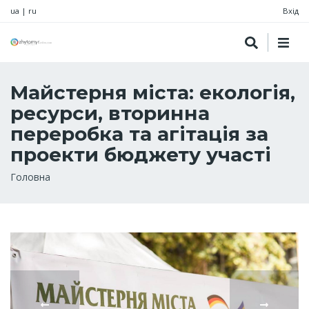
ua
|
ru
Вхід
Майстерня міста: екологія,
ресурси, вторинна
переробка та агітація за
проекти бюджету участі
Рядок
Головна
навіґації