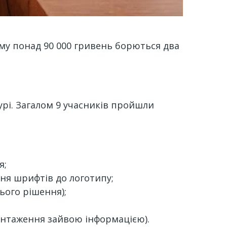
му понад 90 000 гривень борються два
урі. Загалом 9 учасників пройшли
я;
ння шрифтів до логотипу;
нього рішення);
нтаження зайвою інформацією).