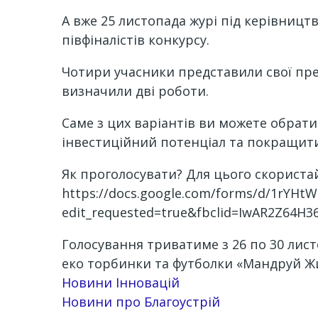
А вже 25 листопада журі під керівниц
півфіналістів конкурсу.
Чотири учасники представили свої пр
визначили дві роботи.
Саме з цих варіантів ви можете обрат
інвестиційний потенціал та покращити
Як проголосувати? Для цього скориста
https://docs.google.com/forms/d/1rY
edit_requested=true&fbclid=IwAR2Z64H
Голосування триватиме з 26 по 30 лист
еко торбинки та футболки «Мандруй Жи
Новини Інновацій
Новини про Благоустрій