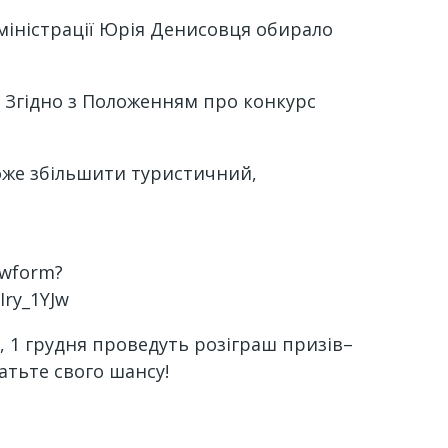
міністрації Юрія Денисовця обирало
 Згідно з Положенням про конкурс
оже збільшити туристичний,
ewform?
ry_1YJw
, 1 грудня проведуть розіграш призів–
тьте свого шансу!