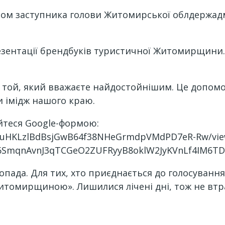
твом заступника голови Житомирської облдержад
езентації брендбуків туристичної Житомирщини.
и той, який вважаєте найдостойнішим. Це допом
 імідж нашого краю.
йтеся Google-формою:
HtWuHKLzlBdBsjGwB64f38NHeGrmdpVMdPD7eR-Rw/vi
36SmqnAvnJ3qTCGeO2ZUFRyyB8oklW2JyKVnLf4IM6TDI
опада. Для тих, хто приєднається до голосування
томирщиною». Лишилися лічені дні, тож не втра