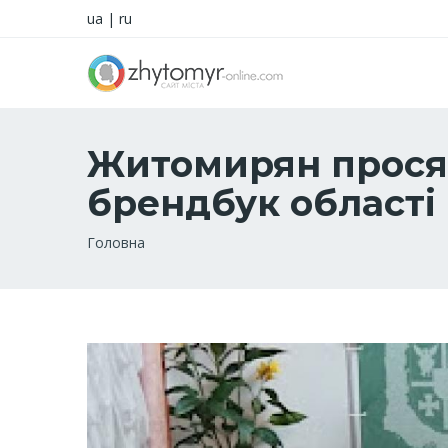
ua
|
ru
Житомирян просят
брендбук області
Рядок
Головна
навіґації