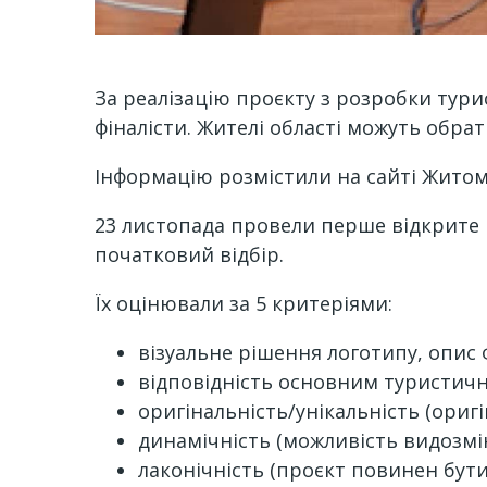
За реалізацію проєкту з розробки тур
фіналісти. Жителі області можуть обрат
Інформацію розмістили на сайті Жито
23 листопада провели перше відкрите п
початковий відбір.
Їх оцінювали за 5 критеріями:
візуальне рішення логотипу, опис 
відповідність основним туристичн
оригінальність/унікальність (ориг
динамічність (можливість видозмі
лаконічність (проєкт повинен бут