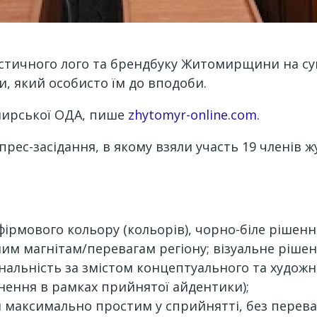
истичного лого та брендбуку Житомирщини на су
и, який особисто їм до вподоби.
мирської ОДА, пише
zhytomyr-online.com
.
рес-засідання, в якому взяли участь 19 членів ж
фірмового кольору (кольорів), чорно-біле рішенн
им магнітам/перевагам регіону; візуальне ріше
інальність за змістом концептуального та худож
нення в рамках прийнятої айдентики);
и максимально простим у сприйнятті, без перева