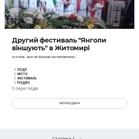
Другий фестиваль "Янголи
віншують" в Житомирі
15 СІЧНЯ , 2018
,
BY
АНОНІМ (НЕ ПЕРЕВІРЕНО)
ПОДІЇ
МІСТО
ФЕСТИВАЛЬ
РІЗДВО
5 переглядів
ЧИТАТИ ДАЛІ
Розбивка
Сторінка 1
››