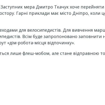
Заступник мера Дмитро Ткачук хоче перейняти д
стору. Гарні приклади має місто Дніпро, коли ц
еходами для велосипедистів. Для вивчення марш
педистів. Всім буде запропоновано заповнити не
ут «дім-робота-місця відпочинку».
иться лише флеш-мобом, але стане відправною то