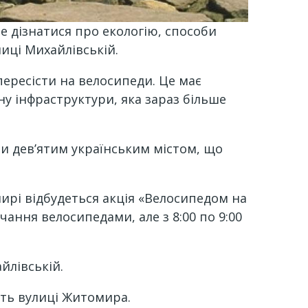
е дізнатися про екологію, способи
лиці Михайлівській.
пересісти на велосипеди. Це має
ану інфраструктури, яка зараз більше
и дев’ятим українським містом, що
омирі відбудеться акція «Велосипедом на
ання велосипедами, але з 8:00 по 9:00
йлівській.
ють вулиці Житомира.