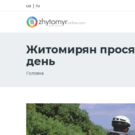
ua
|
ru
Житомирян просят
день
Рядок
Головна
навіґації