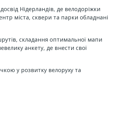
освід Нідерландів, де велодоріжки
ентр міста, сквери та парки обладнані
рутів, складання оптимальної мапи
велику анкету, де внести свої
чкою у розвитку велоруху та