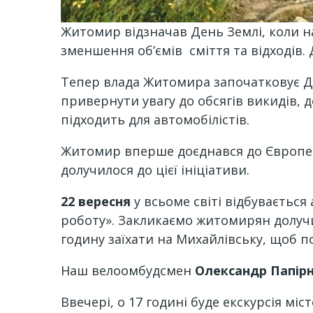
Житомир відзначав День Землі, коли н
зменшення об’ємів сміття та відходів. 
Тепер влада Житомира започатковує Ден
привернути увагу до обсягів викидів, до
підходить для автомобілістів.
Житомир вперше доєднався до Європейс
долучилося до цієї ініціативи.
22 вересня
у всьоме світі відбувається
роботу». Закликаємо житомирян долучит
годину заїхати на Михайлівську, щоб п
Наш велоомбудсмен
Олександр Папір
Ввечері, о 17 годині буде екскурсія м