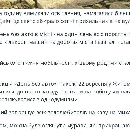
а годину вимикали освітлення, намагалися більш
Двічі це свято збирало сотні прихильників на ву
ь без авто в місті - на один день всіх просять 
 кількості машин на дорогах міста і взагалі - ст
ького тижня мобільності. У цьому році ми стал
 акція «День без авто». Також, 22 вересня у Жит
ися. до цього заходу і поїхати на роботу чи навч
оспілкуватися з однодумцями.
ний
запрошує всіх велолюбителів на каву на Миха
істом, можна буде оглянути мурали, які прикраша