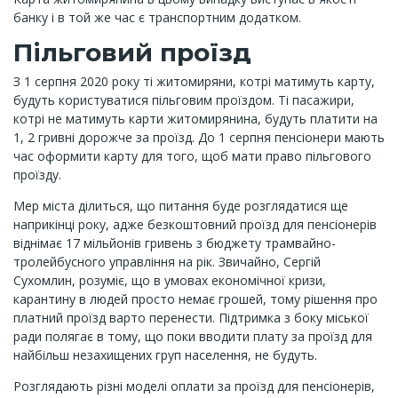
банку і в той же час є транспортним додатком.
Пільговий проїзд
З 1 серпня 2020 року ті житомиряни, котрі матимуть карту,
будуть користуватися пільговим проїздом. Ті пасажири,
котрі не матимуть карти житомирянина, будуть платити на
1, 2 гривні дорожче за проїзд. До 1 серпня пенсіонери мають
час оформити карту для того, щоб мати право пільгового
проїзду.
Мер міста ділиться, що питання буде розглядатися ще
наприкінці року, адже безкоштовний проїзд для пенсіонерів
віднімає 17 мільйонів гривень з бюджету трамвайно-
тролейбусного управління на рік. Звичайно, Сергій
Сухомлин, розуміє, що в умовах економічної кризи,
карантину в людей просто немає грошей, тому рішення про
платний проїзд варто перенести. Підтримка з боку міської
ради полягає в тому, що поки вводити плату за проїзд для
найбільш незахищених груп населення, не будуть.
Розглядають різні моделі оплати за проїзд для пенсіонерів,