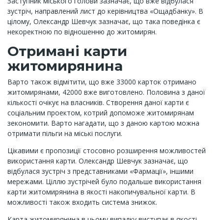
Заступник міського голови зазначає, що вже відбулася
зустріч, направлений лист до керівництва «Ощадбанку». В
цілому, Олександр Шевчук зазначає, що така поведінка є
некоректною по відношенню до житомирян.
Отримані карти
житомирянина
Варто також відмітити, що вже 33000 карток отримано
житомирянами, 42000 вже виготовлено. Половина з даної
кількості очікує на власників. Створення даної карти є
соціальним проектом, котрий допоможе житомирянам
зекономити. Варто нагадати, що з даною картою можна
отримати пільги на міські послуги.
Цікавими є пропозиції стосовно розширення можливостей
використання карти. Олександр Шевчук зазначає, що
відбулася зустріч з представниками «Фармації», іншими
мережами. Ціллю зустрічей було подальше використання
карти житомирянина в якості накопичувальної карти. В
можливості також входить система знижок.
Карта житомирянина в цьому випадку виступає в якості