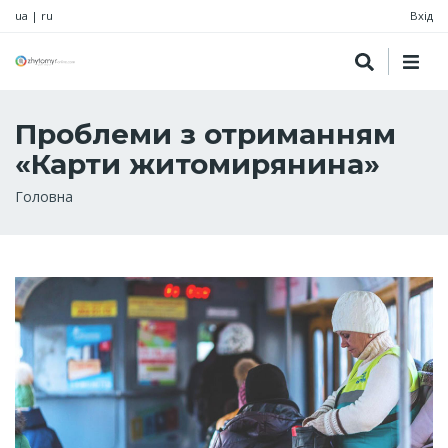
ua
|
ru
Вхід
Проблеми з отриманням
«Карти житомирянина»
Рядок
Головна
навіґації