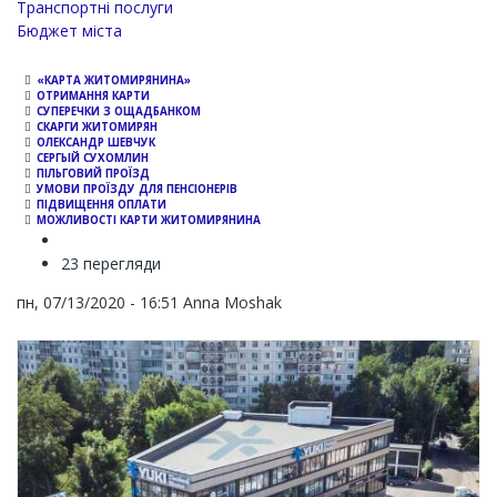
Транспортні послуги
Бюджет міста
«КАРТА ЖИТОМИРЯНИНА»
ОТРИМАННЯ КАРТИ
СУПЕРЕЧКИ З ОЩАДБАНКОМ
СКАРГИ ЖИТОМИРЯН
ОЛЕКСАНДР ШЕВЧУК
СЕРГЫЙ СУХОМЛИН
ПІЛЬГОВИЙ ПРОЇЗД
УМОВИ ПРОЇЗДУ ДЛЯ ПЕНСІОНЕРІВ
ПІДВИЩЕННЯ ОПЛАТИ
МОЖЛИВОСТІ КАРТИ ЖИТОМИРЯНИНА
23 перегляди
пн, 07/13/2020 - 16:51
Anna Moshak