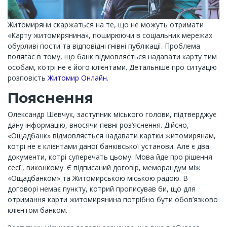
Житомиряни скаржаться на те, що не можуть отримати
«Карту житомирянина», поширюючи в соціальних мережах
обурливі пости та відповідні гнівні публікації. Проблема
полягає в тому, що банк відмовляється надавати карту тим
особам, котрі не є його клієнтами. Детальніше про ситуацію
розповість
Житомир Онлайн
.
Пояснення
Олександр Шевчук, заступник міського голови, підтверджує
дану інформацію, вносячи певні роз’яснення. Дійсно,
«Ощадбанк» відмовляється надавати картки житомирянам,
котрі не є клієнтами даної банківської установи. Але є два
документи, котрі суперечать цьому. Мова йде про рішення
сесії, виконкому. Є підписаний договір, меморандум між
«Ощадбанком» та Житомирською міською радою. В
договорі немає пункту, котрий прописував би, що для
отримання карти житомирянина потрібно бути обов’язково
клієнтом банком.