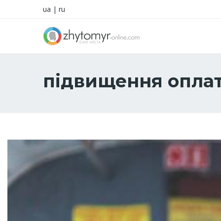
ua
|
ru
підвищення опла