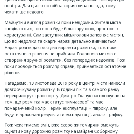
повітря. Для цього потрібна сприятлива погода, тому
чекати ще недовго.
Майбутній вигляд розмітки поки невідомий. Жителі міста
сподіваються, що вона буде більш зручною, простою в
користуванні. Сам заступник міськголови запевняє містян,
що всі недоліки та скарги наразі детально вивчаються.
Наразі розглядається два варіанти розмітки, тож поки
остаточного рішення не прийняли. Головною метою є
створення зручної розмітки, без попередніх недоліків. Тож
поки проводиться розгляд справи, приймається остаточне
рішення.
Нагадаємо, 13 листопада 2019 року в центрі міста нанесли
довгоочікувану розмітку. В години пік та з самого ранку
перекрили рух транспорту. Дмитро Ткачук наголошував на
том, що розмітка має статус тимчасової та має
помаранчевий колір. Термін експлуатації – півроку, але
будуть враховані результати експлуатації, аналіз трафіку.
Тож чекатимемо змін, вже скоро житомиряни зможуть
оцінити нову дорожню розмітку на майдані Соборному.