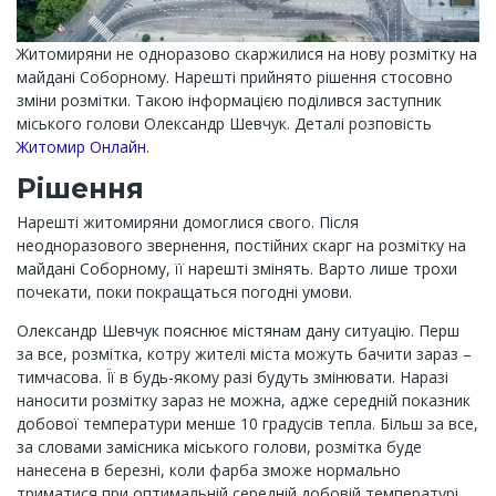
Житомиряни не одноразово скаржилися на нову розмітку на
майдані Соборному. Нарешті прийнято рішення стосовно
зміни розмітки. Такою інформацією поділився заступник
міського голови Олександр Шевчук. Деталі розповість
Житомир Онлайн.
Рішення
Нарешті житомиряни домоглися свого. Після
неодноразового звернення, постійних скарг на розмітку на
майдані Соборному, її нарешті змінять. Варто лише трохи
почекати, поки покращаться погодні умови.
Олександр Шевчук пояснює містянам дану ситуацію. Перш
за все, розмітка, котру жителі міста можуть бачити зараз –
тимчасова. Її в будь-якому разі будуть змінювати. Наразі
наносити розмітку зараз не можна, адже середній показник
добової температури менше 10 градусів тепла. Більш за все,
за словами замісника міського голови, розмітка буде
нанесена в березні, коли фарба зможе нормально
триматися при оптимальній середній добовій температурі