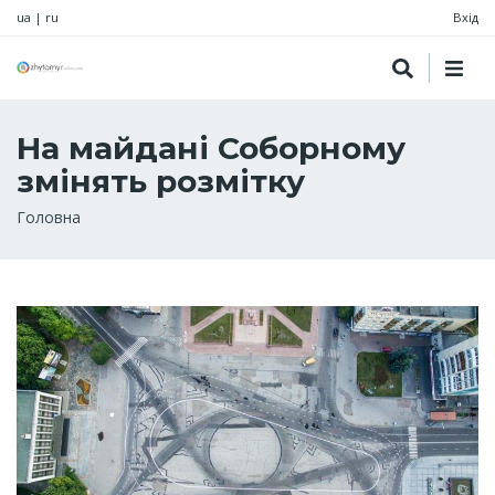
ua
|
ru
Вхід
На майдані Соборному
змінять розмітку
Рядок
Головна
навіґації