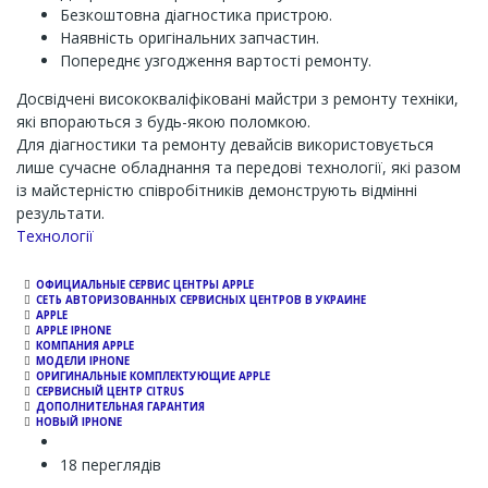
Безкоштовна діагностика пристрою.
Наявність оригінальних запчастин.
Попереднє узгодження вартості ремонту.
Досвідчені висококваліфіковані майстри з ремонту техніки,
які впораються з будь-якою поломкою.
Для діагностики та ремонту девайсів використовується
лише сучасне обладнання та передові технології, які разом
із майстерністю співробітників демонструють відмінні
результати.
Channel
Технології
ОФИЦИАЛЬНЫЕ СЕРВИС ЦЕНТРЫ APPLE
СЕТЬ АВТОРИЗОВАННЫХ СЕРВИСНЫХ ЦЕНТРОВ В УКРАИНЕ
APPLE
APPLE IPHONE
КОМПАНИЯ APPLE
МОДЕЛИ IPHONE
ОРИГИНАЛЬНЫЕ КОМПЛЕКТУЮЩИЕ APPLE
СЕРВИСНЫЙ ЦЕНТР CITRUS
ДОПОЛНИТЕЛЬНАЯ ГАРАНТИЯ
НОВЫЙ IPHONE
18 переглядів