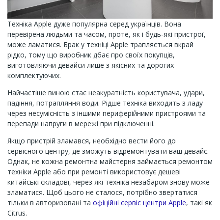
Техніка Apple дуже популярна серед українців. Вона
перевірена людьми та часом, проте, як і будь-які пристрої,
може ламатися. Брак у техніці Apple трапляється вкрай
рідко, тому що виробник дбає про своїх покупців,
виготовляючи девайси лише з якісних та дорогих
комплектуючих.
Найчастіше виною стає неакуратність користувача, удари,
падіння, потрапляння води. Рідше техніка виходить з ладу
через несумісність з іншими периферійними пристроями та
перепади напруги в мережі при підключенні.
Якщо пристрій зламався, необхідно вести його до
сервісного центру, де зможуть відремонтувати ваш девайс.
Однак, не кожна ремонтна майстерня займається ремонтом
техніки Apple або при ремонті використовує дешеві
китайські складові, через які техніка незабаром знову може
зламатися. Щоб цього не сталося, потрібно звертатися
тільки в авторизовані та
офіційні сервіс центри Apple
, такі як
Citrus.