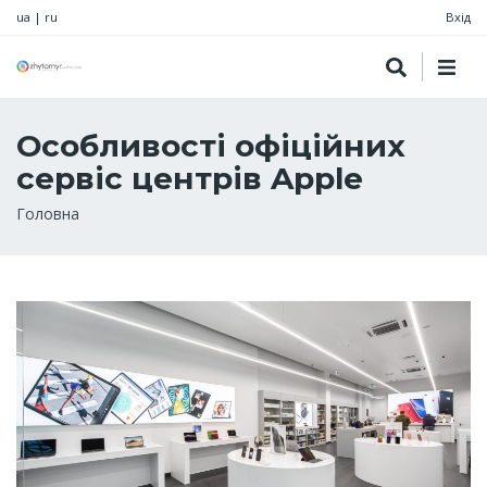
ua
|
ru
Вхід
Особливості офіційних
сервіс центрів Apple
Рядок
Головна
навіґації