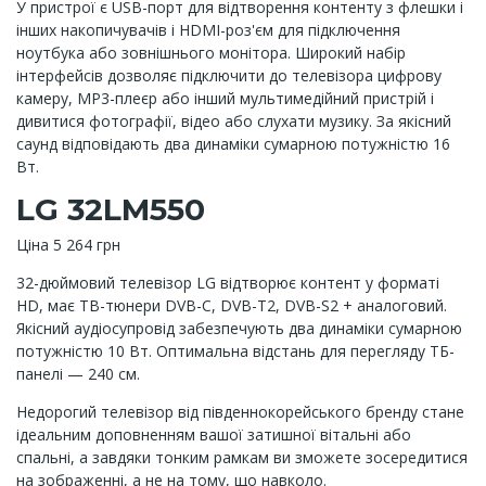
У пристрої є USB-порт для відтворення контенту з флешки і
інших накопичувачів і HDMI-роз'єм для підключення
ноутбука або зовнішнього монітора. Широкий набір
інтерфейсів дозволяє підключити до телевізора цифрову
камеру, MP3-плеєр або інший мультимедійний пристрій і
дивитися фотографії, відео або слухати музику. За якісний
саунд відповідають два динаміки сумарною потужністю 16
Вт.
LG 32LM550
Ціна 5 264 грн
32-дюймовий телевізор LG відтворює контент у форматі
HD, має ТВ-тюнери DVB-C, DVB-T2, DVB-S2 + аналоговий.
Якісний аудіосупровід забезпечують два динаміки сумарною
потужністю 10 Вт. Оптимальна відстань для перегляду ТБ-
панелі — 240 см.
Недорогий телевізор від південнокорейського бренду стане
ідеальним доповненням вашої затишної вітальні або
спальні, а завдяки тонким рамкам ви зможете зосередитися
на зображенні, а не на тому, що навколо.