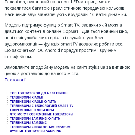
Телевізор, виконаний на основі LED-матриці, може
похвалитися багатою і реалістичною передачею кольорів.
Насичений звук забезпечують вбудовані 16-ватні динаміки.
Модель підтримує функцію Smart TV, завдяки якій можна
дивитися контент в онлайн форматі. Дивіться новинки кіно,
нові серії улюблених серіалів і слухайте улюблені
аудіокомпозиції — функція smartTV дозволяє робити все,
що захочеться. ОС Android порадує простим і зручним
інтерфейсом.
Замовляйте вподобану модель на сайті stylus.ua за вигідною
ціною з доставкою до вашого міста.
Channel
Технології
ТОП ТЕЛЕВИЗОРОВ ДО 6 000 ГРИВЕН
ТЕЛЕВИЗОРЫ XIAOMI
ТЕЛЕВИЗОРЫ XIAOMI КУПИТЬ
ТЕЛЕВИЗОРЫ С ТЕХНОЛОГИЕЙ SMART TV
СОВРЕМЕННЫЕ ТЕЛЕВИЗОРЫ
ЧТО МОГУТ СОВРЕМЕННЫЕ ТЕЛЕВИЗОРЫ
ТЕЛЕВИЗОРЫ SAMSUNG КУПИТЬ
ТЕЛЕВИЗОРЫ SAMSUNG
ТЕЛЕВИЗОРЫ С ИЗОГНУТЫМ ЭКРАНОМ
ЛУЧШИЕ ТЕЛЕВИЗОРЫ SAMSUNG