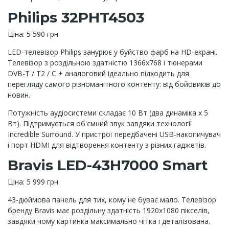
Philips 32PHT4503
Ціна: 5 590 грн
LED-телевізор Philips занурює у буйство фарб на HD-екрані.
Телевізор з роздільною здатністю 1366x768 і тюнерами
DVB-T / T2 / C + аналоговий ідеально підходить для
перегляду самого різноманітного контенту: від бойовиків до
новин.
Потужність аудіосистеми складає 10 Вт (два динаміка х 5
Вт). Підтримується об'ємний звук завдяки технології
Incredible Surround. У пристрої передбачені USB-накопичувач
і порт HDMI для відтворення контенту з різних гаджетів.
Bravis LED-43H7000 Smart
Ціна: 5 999 грн
43-дюймова панель для тих, кому не буває мало. Телевізор
бренду Bravis має роздільну здатність 1920x1080 пікселів,
завдяки чому картинка максимально чітка і деталізована.