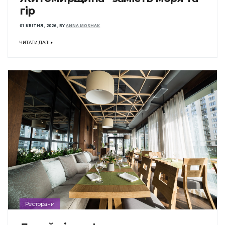
гір
01 КВІТНЯ , 2026
,
BY
ANNA MOSHAK
ЧИТАТИ ДАЛІ
Ресторани