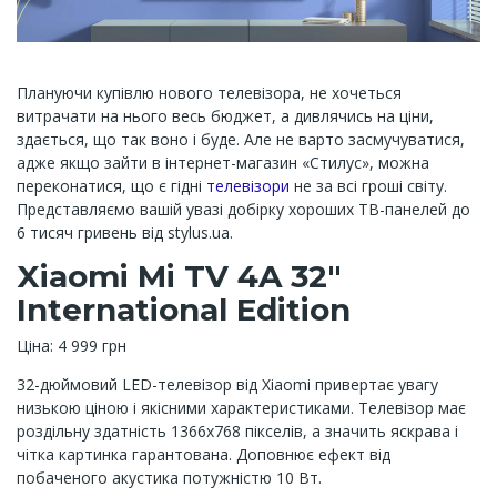
Плануючи купівлю нового телевізора, не хочеться
витрачати на нього весь бюджет, а дивлячись на ціни,
здається, що так воно і буде. Але не варто засмучуватися,
адже якщо зайти в інтернет-магазин «Стилус», можна
переконатися, що є гідні
телевізори
не за всі гроші світу.
Представляємо вашій увазі добірку хороших ТВ-панелей до
6 тисяч гривень від stylus.ua.
Xiaomi Mi TV 4A 32"
International Edition
Ціна: 4 999 грн
32-дюймовий LED-телевізор від Xiaomi привертає увагу
низькою ціною і якісними характеристиками. Телевізор має
роздільну здатність 1366x768 пікселів, а значить яскрава і
чітка картинка гарантована. Доповнює ефект від
побаченого акустика потужністю 10 Вт.