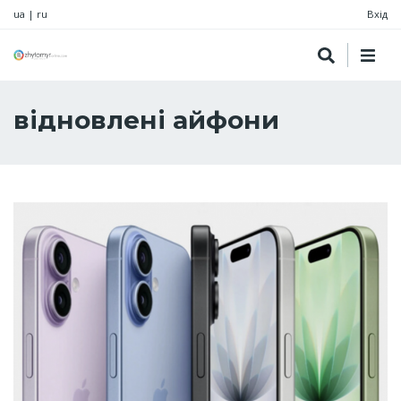
ua
|
ru
Вхід
відновлені айфони