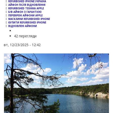
REFURBISHED IPHONE УКРАЇНА
АЙФОН ПІСЛЯ ВІДНОВЛЕННЯ
REFURBISHED ТЕХНІКА APPLE
Б/В АЙФОН З ГАРАНТІЄЮ
ПЕРЕВІРЕНІ АЙФОНИ APPLE
МАГАЗИНИ REFURBISHED IPHONE
КУПИТИ REFURBISHED IPHONE
ВІДНОВЛЕНІ АЙФОНИ
42 перегляди
вт, 12/23/2025 - 12:42