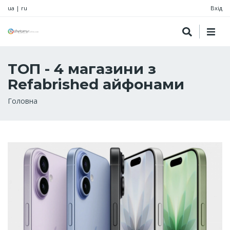
ua
|
ru
Вхід
ТОП - 4 магазини з
Refabrished айфонами
Рядок
Головна
навіґації