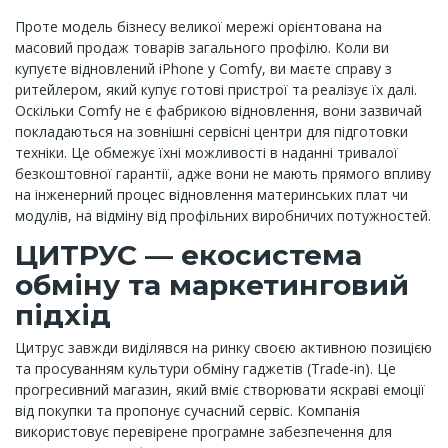
Проте модель бізнесу великої мережі орієнтована на
масовий продаж товарів загального профілю. Коли ви
купуєте відновлений iPhone у Comfy, ви маєте справу з
ритейлером, який купує готові пристрої та реалізує їх далі.
Оскільки Comfy не є фабрикою відновлення, вони зазвичай
покладаються на зовнішні сервісні центри для підготовки
техніки. Це обмежує їхні можливості в наданні тривалої
безкоштовної гарантії, адже вони не мають прямого впливу
на інженерний процес відновлення материнських плат чи
модулів, на відміну від профільних виробничих потужностей.
ЦИТРУС — екосистема
обміну та маркетинговий
підхід
Цитрус завжди виділявся на ринку своєю активною позицією
та просуванням культури обміну гаджетів (Trade-in). Це
прогресивний магазин, який вміє створювати яскраві емоції
від покупки та пропонує сучасний сервіс. Компанія
використовує перевірене програмне забезпечення для