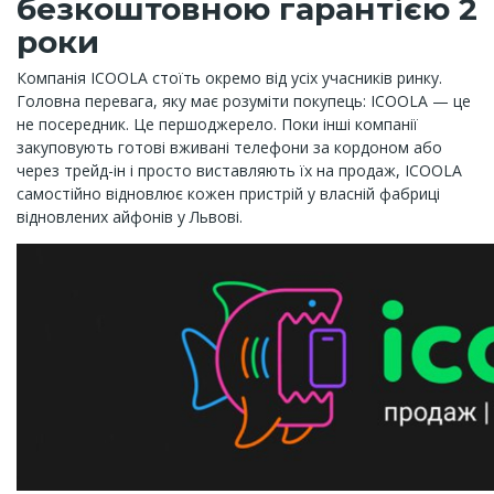
безкоштовною гарантією 2
роки
Компанія ICOOLA стоїть окремо від усіх учасників ринку.
Головна перевага, яку має розуміти покупець: ICOOLA — це
не посередник. Це першоджерело. Поки інші компанії
закуповують готові вживані телефони за кордоном або
через трейд-ін і просто виставляють їх на продаж, ICOOLA
самостійно відновлює кожен пристрій у власній фабриці
відновлених айфонів у Львові.