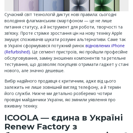
Сучасний світ технологій диктує нові правила: сьогодні
володіння флагманським смартфоном — це не лише
питання статусу, а й інструмент для роботи, творчості та
зв’язку. Проте стрімке зростання цін на нову техніку Apple
змушує споживачів шукати розумні альтернативи. Саме так
в Україні сформувався потужний ринок
відновлених iPhone
(Refurbished)
. Це сегмент пристроїв, які пройшли професійне
обслуговування, заміну зношених компонентів та ретельне
тестування, що дозволяє покупцеві отримати гаджет у стані
нового, але значно дешевше.
Вибір надійного продавця є критичним, адже від цього
залежить не лише зовнішній вигляд телефону, а й термін
його служби. Нижче ми детально розберемо чотири
провідні майданчики України, які змінили уявлення про
вживану техніку.
ICOOLA — єдина в Україні
Renew Factory з