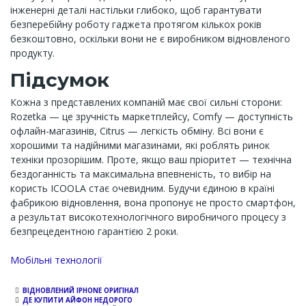
інженерні деталі настільки глибоко, щоб гарантувати
безперебійну роботу гаджета протягом кількох років
безкоштовно, оскільки вони не є виробником відновленого
продукту.
Підсумок
Кожна з представлених компаній має свої сильні сторони:
Rozetka — це зручність маркетплейсу, Comfy — доступність
офлайн-магазинів, Citrus — легкість обміну. Всі вони є
хорошими та надійними магазинами, які роблять ринок
техніки прозорішим. Проте, якщо ваш пріоритет — технічна
бездоганність та максимальна впевненість, то вибір на
користь ICOOLA стає очевидним. Будучи єдиною в країні
фабрикою відновлення, вона пропонує не просто смартфон,
а результат високотехнологічного виробничого процесу з
безпрецедентною гарантією 2 роки.
Channel
Мобільні технології
ВІДНОВЛЕНИЙ IPHONE ОРИГІНАЛ
ДЕ КУПИТИ АЙФОН НЕДОРОГО