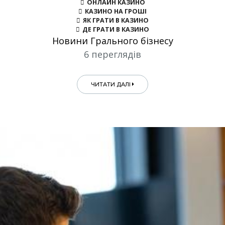
ОНЛАЙН КАЗИНО
КАЗИНО НА ГРОШІ
ЯК ГРАТИ В КАЗИНО
ДЕ ГРАТИ В КАЗИНО
Новини Грального бізнесу
6 переглядів
ЧИТАТИ ДАЛІ