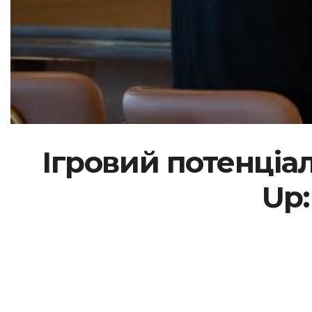
Ігровий потенціа
Up: