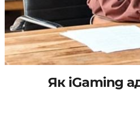
Як iGaming а