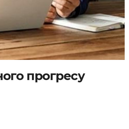
ного прогресу