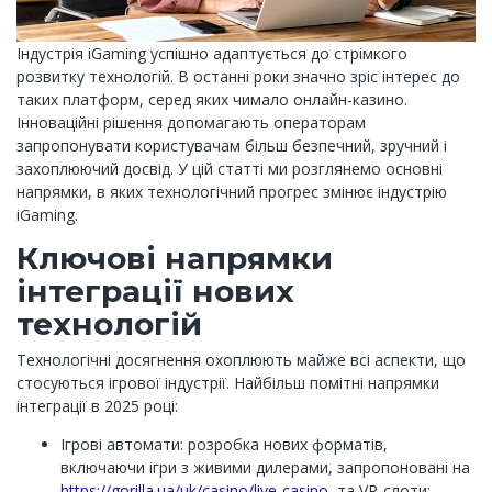
Індустрія iGaming успішно адаптується до стрімкого
розвитку технологій. В останні роки значно зріс інтерес до
таких платформ, серед яких чимало онлайн-казино.
Інноваційні рішення допомагають операторам
запропонувати користувачам більш безпечний, зручний і
захоплюючий досвід. У цій статті ми розглянемо основні
напрямки, в яких технологічний прогрес змінює індустрію
iGaming.
Ключові напрямки
інтеграції нових
технологій
Технологічні досягнення охоплюють майже всі аспекти, що
стосуються ігрової індустрії. Найбільш помітні напрямки
інтеграції в 2025 році:
Ігрові автомати: розробка нових форматів,
включаючи ігри з живими дилерами, запропоновані на
https://gorilla.ua/uk/casino/live-casino
, та VR-слоти;