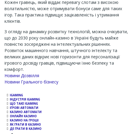
Кожен гравець, який віддає перевагу слотам з високою
волатильністю, може отримувати бонуси саме для таких
ігор. Така практика підвищує зацікавленість і утримання
клієнтів.
З огляду на динаміку розвитку технологій, можна очікувати,
що до 2030 року онлайн-казино в Україні будуть майже
повністю зосереджені на інтелектуальних рішеннях.
Розвиток машинного навчання, штучного інтелекту та
великих даних відкриє нові горизонти для персоналізації
ігрового досвіду гравців, підвищуючи їхню безпеку та
комфорт.
Новини Дозвілля
Новини Грального бізнесу
IGAMING
ІНДУСТРІЯ IGAMING
ЩО ТАКЕ IGAMING
ІГРОВІ АВТОМАТИ
КАЗИНО АВТОМАТИ
ОНЛАЙН КАЗИНО
КАЗИНО НА ГРОШІ
ЯК ГРАТИ В КАЗИНО
ДЕ ГРАТИ В КАЗИНО