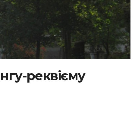
нгу-реквієму