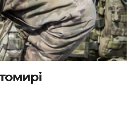
итомирі