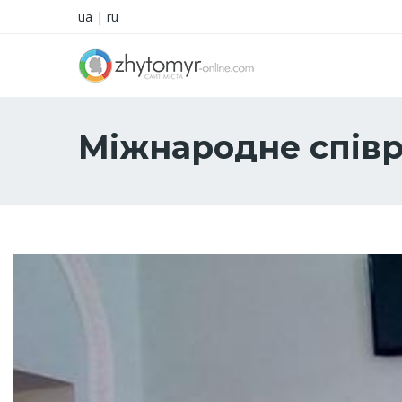
ua
|
ru
Міжнародне співр