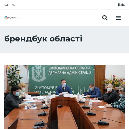
ua
|
ru
Вхід
брендбук області